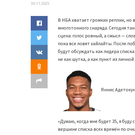
30.11.2025
В НБА хватает громких реплик, но
многотонного снаряда. Сегодня так
сцена: голос ровный, а смысл — сл
пока все ловят хайлайты. После поб
будут обсуждать как лидера списка
не как шутка, а как пункт из лично
Яннис Адетокун
«Думаю, когда мне будет 35, я буду 
вершине списка всех времён по очк