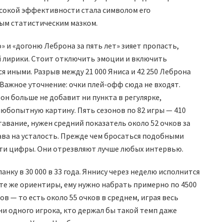
ысокой эффективности стала символом его
ным статистическим мазком.
 и «догоню Леброна за пять лет» зияет пропасть,
й лирики. Стоит отключить эмоции и включить
 иными. Разрыв между 21 000 Яниса и 42 250 Леброна
 Важное уточнение: очки плей-офф сюда не входят.
он больше не добавит ни пункта в регулярке,
юбопытную картину. Пять сезонов по 82 игры — 410
авание, нужен средний показатель около 52 очков за
права на усталость. Прежде чем бросаться подобными
 эти цифры. Они отрезвляют лучше любых интервью.
анку в 30 000 в 33 года. Яннису через неделю исполнится
а те же ориентиры, ему нужно набрать примерно по 4500
в — то есть около 55 очков в среднем, играя весь
ни одного игрока, кто держал бы такой темп даже