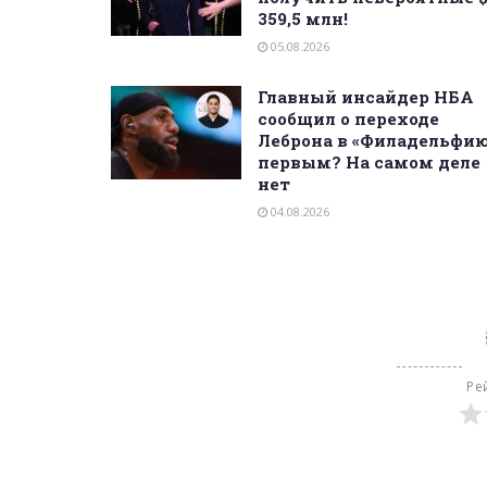
359,5 млн!
05.08.2026
Главный инсайдер НБА
сообщил о переходе
Леброна в «Филадельфи
первым? На самом деле
нет
04.08.2026
Ре