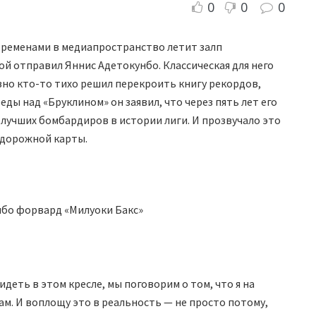
0
0
0
 временами в медиапространство летит залп
ой отправил Яннис Адетокунбо. Классическая для него
овно кто-то тихо решил перекроить книгу рекордов,
еды над «Бруклином» он заявил, что через пять лет его
 лучших бомбардиров в истории лиги. И прозвучало это
й дорожной карты.
бо форвард «Милуоки Бакс»
сидеть в этом кресле, мы поговорим о том, что я на
ам. И воплощу это в реальность — не просто потому,