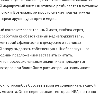
й маршрутный лист. Он отлично разбирается в механике
погони. Возможно, он просто сменил прагматику на
к среагируют аудитория и медиа.
ый контекст: спасительный матч, тяжёлая серия,
сработала как безотказный медиаподжигатель,
ентарий с флеш-зоны в дискуссию о границах
ей впору выдавать собственную «Шнобелевку» — за
 одним предложением заставить считать,
о, что профессиональным аналитикам приходится
 которое при ближайшем рассмотрении напоминает
ок топ-калибра бросает вызов не соперникам, а самой
ь момента. Он не переписывает историю НБА, но точно