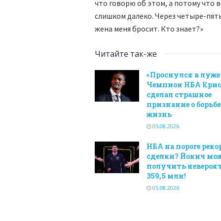
что говорю об этом, а потому что ве
слишком далеко. Через четыре-пять
жена меня бросит. Кто знает?»
Читайте так-же
«Проснулся в луже
Чемпион НБА Крис
сделал страшное
признание о борьбе
жизнь
05.08.2026
НБА на пороге рек
сделки? Йокич мо
получить невероя
359,5 млн!
05.08.2026