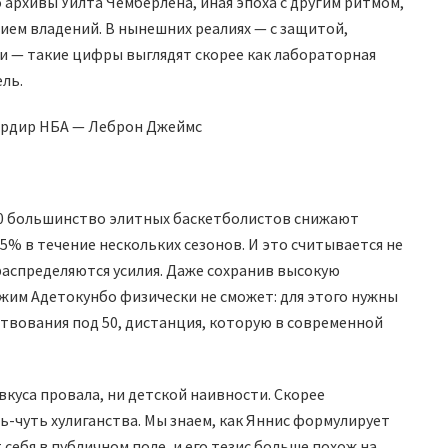
о архивы Уилта Чемберлена, иная эпоха с другим ритмом,
ием владений. В нынешних реалиях — с защитой,
и — такие цифры выглядят скорее как лабораторная
ль.
ардир НБА — Леброн Джеймс
30 большинство элитных баскетболистов снижают
% в течение нескольких сезонов. И это считывается не
к распределяются усилия. Даже сохранив высокую
им Адетокунбо физически не сможет: для этого нужны
ствования под 50, дистанция, которую в современной
ивкуса провала, ни детской наивности. Скорее
ь-чуть хулиганства. Мы знаем, как Яннис формулирует
 себя в публичном поле, и его тезис больше похож на