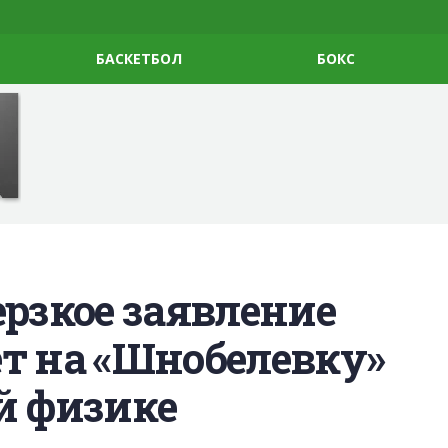
БАСКЕТБОЛ
БОКС
ерзкое заявление
т на «Шнобелевку»
й физике