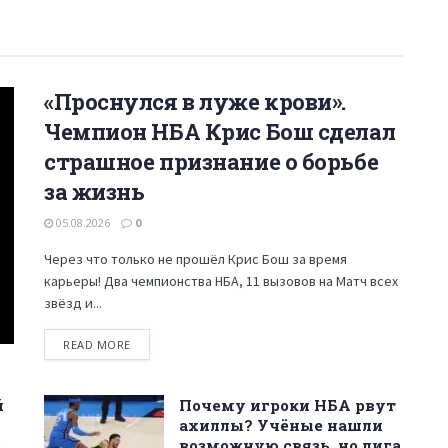
«Проснулся в луже крови».
Чемпион НБА Крис Бош сделал
страшное признание о борьбе
за жизнь
05.08.2026
0
Через что только не прошёл Крис Бош за время
карьеры! Два чемпионства НБА, 11 вызовов на Матч всех
звёзд и...
READ MORE
й
Почему игроки НБА рвут
ахиллы? Учёные нашли
$
возможную связь, но лига