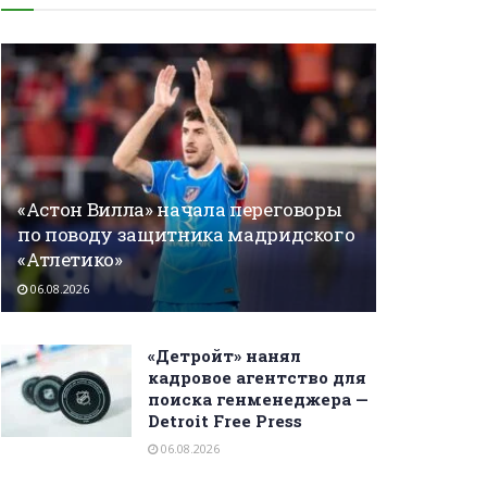
«Астон Вилла» начала переговоры
по поводу защитника мадридского
«Атлетико»
06.08.2026
«Детройт» нанял
кадровое агентство для
поиска генменеджера —
Detroit Free Press
06.08.2026