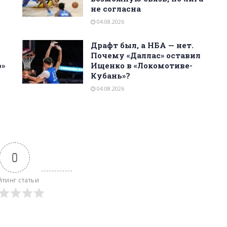
не согласна
04.08.2026
Драфт был, а НБА — нет.
Почему «Даллас» оставил
ю»
Ищенко в «Локомотиве-
Кубань»?
04.08.2026
0
йтинг статьи