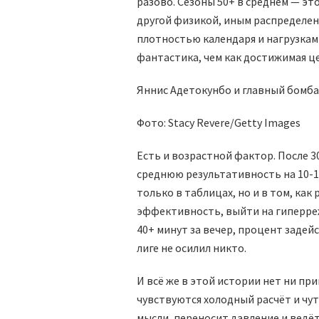
разово. Сезоны 50+ в среднем — эт
другой физикой, иным распределен
плотностью календаря и нагрузкам
фантастика, чем как достижимая це
Яннис Адетокунбо и главный бомб
Фото: Stacy Revere/Getty Images
Есть и возрастной фактор. После 
среднюю результативность на 10-15
только в таблицах, но и в том, ка
эффективность, выйти на гиперреж
40+ минут за вечер, процент задей
лиге не осилил никто.
И всё же в этой истории нет ни пр
чувствуются холодный расчёт и чут
мысли, переносит давление и ведёт