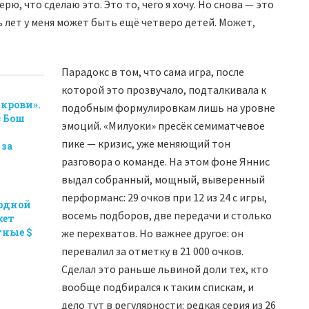
рю, что сделаю это. Это то, чего я хочу. Но снова — это
 лет у меня может быть ещё четверо детей. Может,
Парадокс в том, что сама игра, после
которой это прозвучало, подталкивала к
 крови».
подобным формулировкам лишь на уровне
 Бош
эмоций. «Милуоки» пресёк семиматчевое
пике — кризис, уже меняющий тон
 за
разговора о команде. На этом фоне Яннис
выдал собранный, мощный, выверенный
перформанс: 29 очков при 12 из 24 с игры,
ордной
восемь подборов, две передачи и столько
жет
тные $
же перехватов. Но важнее другое: он
перевалил за отметку в 21 000 очков.
Сделал это раньше львиной доли тех, кто
вообще подбирался к таким спискам, и
дело тут в регулярности: редкая серия из 26