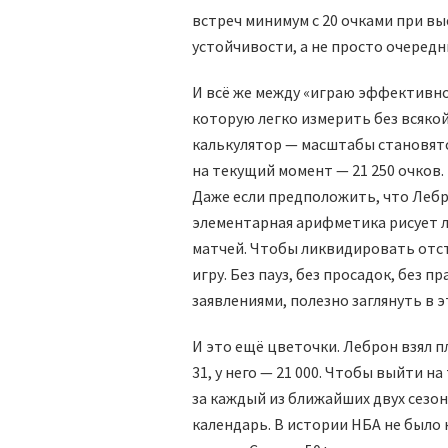
встреч минимум с 20 очками при в
устойчивости, а не просто очеред
И всё же между «играю эффективно»
которую легко измерить без всяко
калькулятор — масштабы становятся
на текущий момент — 21 250 очков.
Даже если предположить, что Лебр
элементарная арифметика рисует л
матчей. Чтобы ликвидировать отст
игру. Без пауз, без просадок, без 
заявлениями, полезно заглянуть в
И это ещё цветочки. Леброн взял пл
31, у него — 21 000. Чтобы выйти н
за каждый из ближайших двух сезоно
календарь. В истории НБА не было 