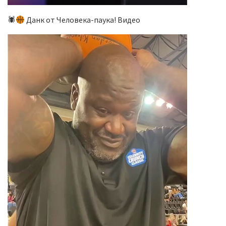
🕷
Данк от Человека-паука! Видео