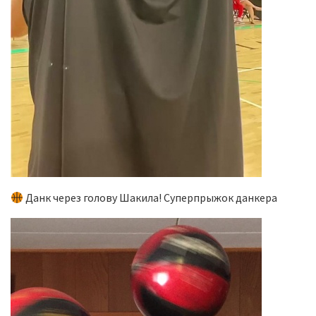
Данк через голову Шакила! Суперпрыжок данкера