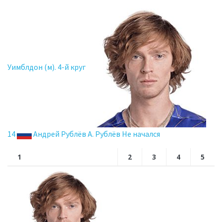
Уимблдон (м). 4-й круг
14
Андрей Рублёв А. Рублёв Не начался
1
2
3
4
5