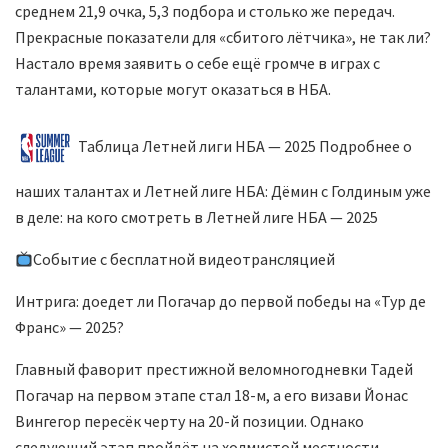
среднем 21,9 очка, 5,3 подбора и столько же передач.
Прекрасные показатели для «сбитого лётчика», не так ли?
Настало время заявить о себе ещё громче в играх с
талантами, которые могут оказаться в НБА.
Таблица Летней лиги НБА — 2025 Подробнее о
наших талантах и Летней лиге НБА: Дёмин с Голдиным уже
в деле: на кого смотреть в Летней лиге НБА — 2025
Событие с бесплатной видеотрансляцией
Интрига: доедет ли Погачар до первой победы на «Тур де
Франс» — 2025?
Главный фаворит престижной веломногодневки Тадей
Погачар на первом этапе стал 18-м, а его визави Йонас
Вингегор пересёк черту на 20-й позиции. Однако
следующий этап пройдёт на холмистой местности.