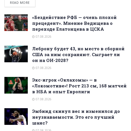
READ MORE
«Бездействие РФБ — очень плохой
прецедент». Мнение Ведищева о
переходе Елатонцева в ЦСКА
07.08.2026
Леброну будет 43, но место в сборной
США за ним сохраняют. Сыграет ли
он на ОИ-2028?
07.08.2026
Экс-игрок «Оклахомы» — в
«Локомотиве»! Рост 213 см, 168 матчей
в НБА и опыт Евролиги
07.08.2026
Эмбиид скинул вес и изменился до
неузнаваемости. Это его лучший
шанс?
07.08.2026