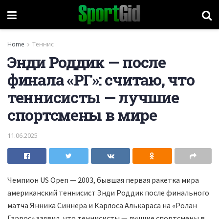
Home
Теннис
Энди Роддик — после
финала «РГ»: считаю, что
теннисисты — лучшие
спортсмены в мире
11.06.2025
Чемпион US Open — 2003, бывшая первая ракетка мира
американский теннисист Энди Роддик после финального
матча Янника Синнера и Карлоса Алькараса на «Ролан
Гаррос» заявил, что теннисисты — лучшие спортсмены в