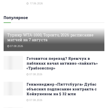
17.06.2026
Популярное
Турнир WTA-1000, Торонто, 2026: расписание
матчей на 7 августа
07.08.2026
Готовится переход? Яремчук в
пабликах начал активно «лайкать»
«Трабзонспор»
07.08.2026
Генменеджер «Питтсбурга» Дубас
объяснил подписание контракта с
Койвуненом на $ 32 млн
07.08.2026