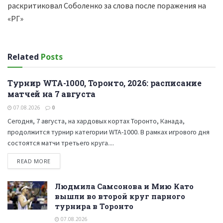
раскритиковал Соболенко за слова после поражения на
«РГ»
Related
Posts
Турнир WTA-1000, Торонто, 2026: расписание
ТЕННИС
матчей на 7 августа
07.08.2026
0
Сегодня, 7 августа, на хардовых кортах Торонто, Канада,
продолжится турнир категории WTA-1000. В рамках игрового дня
состоятся матчи третьего круга....
READ MORE
Людмила Самсонова и Мию Като
вышли во второй круг парного
турнира в Торонто
07.08.2026