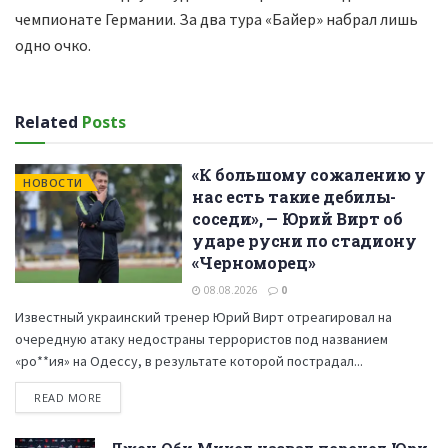
чемпионате Германии. За два тура «Байер» набрал лишь
одно очко.
Related
Posts
«К большому сожалению у
НОВОСТИ
нас есть такие дебилы-
соседи», — Юрий Вирт об
ударе русни по стадиону
«Черноморец»
08.08.2026
0
Известный украинский тренер Юрий Вирт отреагировал на
очередную атаку недостраны террористов под названием
«ро**ия» на Одессу, в результате которой пострадал...
READ MORE
Джон Оби Микел назвал переход Юри