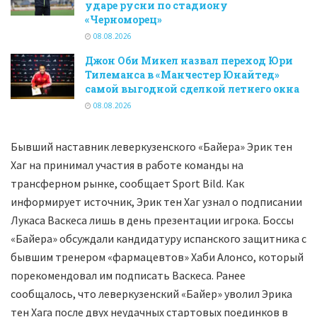
ударе русни по стадиону
«Черноморец»
08.08.2026
Джон Оби Микел назвал переход Юри
Тилеманса в «Манчестер Юнайтед»
самой выгодной сделкой летнего окна
08.08.2026
Бывший наставник леверкузенского «Байера» Эрик тен
Хаг на принимал участия в работе команды на
трансферном рынке, сообщает Sport Bild. Как
информирует источник, Эрик тен Хаг узнал о подписании
Лукаса Васкеса лишь в день презентации игрока. Боссы
«Байера» обсуждали кандидатуру испанского защитника с
бывшим тренером «фармацевтов» Хаби Алонсо, который
порекомендовал им подписать Васкеса. Ранее
сообщалось, что леверкузенский «Байер» уволил Эрика
тен Хага после двух неудачных стартовых поединков в