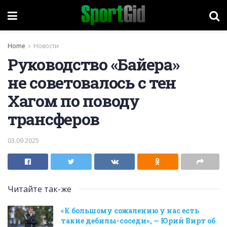
Home
Новости
Руководство «Байера»
не советовалось с тен
Хагом по поводу
трансферов
03.09.2025
Читайте так-же
«К большому сожалению у нас есть
такие дебилы-соседи», — Юрий Вирт об