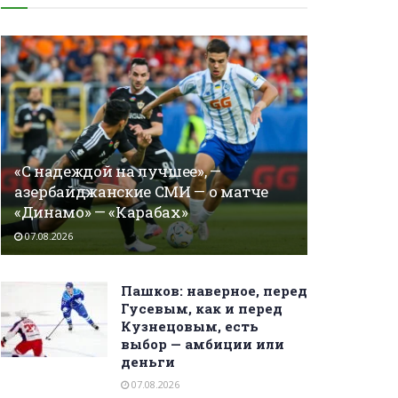
«С надеждой на лучшее», —
азербайджанские СМИ — о матче
«Динамо» — «Карабах»
07.08.2026
Пашков: наверное, перед
Гусевым, как и перед
Кузнецовым, есть
выбор — амбиции или
деньги
07.08.2026