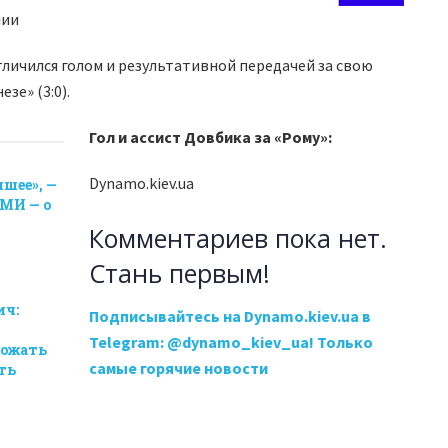
лии
личился голом и результативной передачей за свою
зе» (3:0).
Гол и ассист Довбика за «Рому»:
Dynamo.kiev.ua
шее», —
МИ — о
Комментариев пока нет.
Стань первым!
ич:
Подписывайтесь на Dynamo.kiev.ua в
л
Telegram: @dynamo_kiev_ua! Только
пожать
самые горячие новости
ть