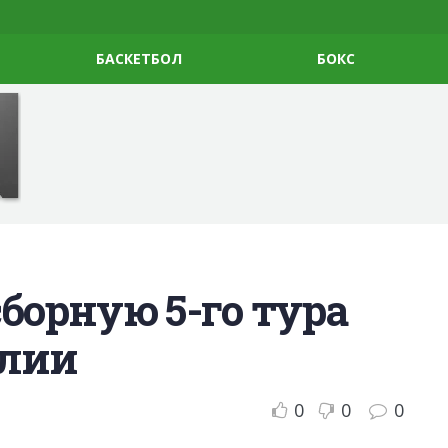
БАСКЕТБОЛ
БОКС
сборную 5-го тура
алии
0
0
0