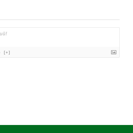
}
[+]