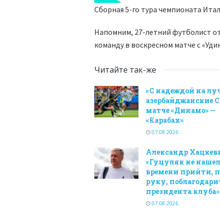
Сборная 5-го тура чемпионата Ита
Напомним, 27-летний футболист от
команду в воскресном матче с «Удине
Читайте так-же
«С надеждой на луч
азербайджанские С
матче «Динамо» —
«Карабах»
07.08.2026
Александр Хацкев
«Гуцуляк не наше
времени прийти, 
руку, поблагодари
президента клуба»
07.08.2026