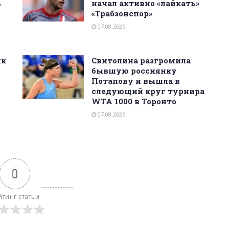
ь
начал активно «лайкать»
«Трабзонспор»
07.08.2026
ик
Свитолина разгромила
бывшую россиянку
Потапову и вышла в
следующий круг турнира
WTA 1000 в Торонто
07.08.2026
0
йтинг статьи