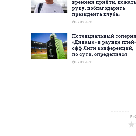
времени прийти, пожат
руку, поблагодарить
президента клуба»
07.08.2026
Потенциальный соперн
«Динамо» в раунде плей-
офф Лиги конференций,
по сути, определился
07.08.2026
Ре