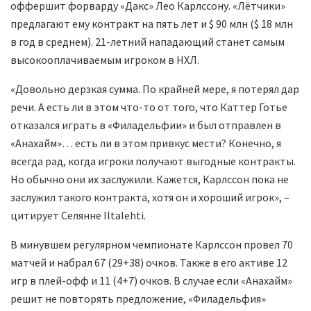
оффершит форварду «Дакс» Лео Карлссону. «Лётчики»
предлагают ему контракт на пять лет и $ 90 млн ($ 18 млн
в год в среднем). 21-летний нападающий станет самым
высокооплачиваемым игроком в НХЛ.
«Довольно дерзкая сумма. По крайней мере, я потерял дар
речи. А есть ли в этом что-то от того, что Каттер Готье
отказался играть в «Филадельфии» и был отправлен в
«Анахайм»… есть ли в этом привкус мести? Конечно, я
всегда рад, когда игроки получают выгодные контракты.
Но обычно они их заслужили. Кажется, Карлссон пока не
заслужил такого контракта, хотя он и хороший игрок», –
цитирует Селянне Iltalehti.
В минувшем регулярном чемпионате Карлссон провел 70
матчей и набрал 67 (29+38) очков. Также в его активе 12
игр в плей-офф и 11 (4+7) очков. В случае если «Анахайм»
решит не повторять предложение, «Филадельфия»