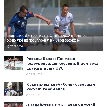
Бывший футболист «Ганновера» проиграл
конкуренцию Гусеву в «Черноморце»
07.08.2026
Реванш Вана и Пантожи —
недооценённая история. В нём есть
драма и душа UFC
07.08.2026
Хоккейный клуб «Сочи» совершил
несколько обменов
07.08.2026
«Бездействие РФБ — очень плохой