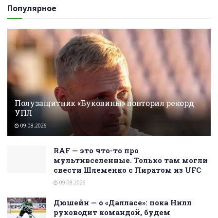
Популярное
Полузащитник «Буковины» повторил рекорд
УПЛ
09.08.2026
RAF — это что-то про
мультивселенные. Только там могли
свести Шлеменко с Пиратом из UFC
09.08.2026
Дюшейн — о «Далласе»: пока Нилл
руководит командой, будем