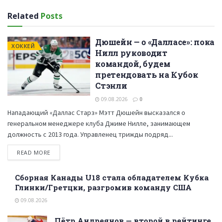
Related
Posts
Дюшейн — о «Далласе»: пока
ХОККЕЙ
Нилл руководит
командой, будем
претендовать на Кубок
Стэнли
09.08.2026
0
Нападающий «Даллас Старз» Мэтт Дюшейн высказался о
генеральном менеджере клуба Джиме Нилле, занимающем
должность с 2013 года. Управленец трижды подряд...
READ MORE
Сборная Канады U18 стала обладателем Кубка
Глинки/Гретцки, разгромив команду США
09.08.2026
Пётр Андреянов — второй в рейтинге