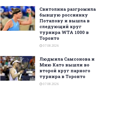
Свитолина разгромила
бывшую россиянку
Потапову и вышла в
следующий круг
турнира WTA 1000 в
Торонто
07.08.2026
Людмила Самсонова и
Мию Като вышли во
второй круг парного
турнира в Торонто
07.08.2026