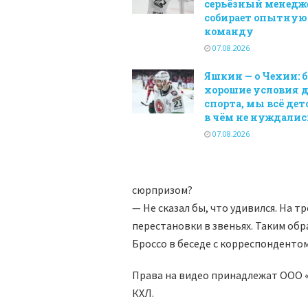
серьёзный менедже
собирает опытную
команду
07.08.2026
Яшкин — о Чехии: 
хорошие условия 
спорта, мы всё дет
в чём не нуждалис
07.08.2026
сюрпризом?
— Не сказал бы, что удивился. На т
перестановки в звеньях. Таким обр
Броссо в беседе с корреспонденто
Права на видео принадлежат ООО 
КХЛ.