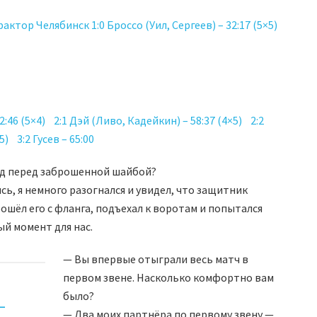
актор Челябинск 1:0 Броссо (Уил, Сергеев) – 32:17 (5×5)
:46 (5×4) 2:1 Дэй (Ливо, Кадейкин) – 58:37 (4×5) 2:2
5) 3:2 Гусев – 65:00
од перед заброшенной шайбой?
сь, я немного разогнался и увидел, что защитник
ошёл его с фланга, подъехал к воротам и попытался
ый момент для нас.
— Вы впервые отыграли весь матч в
первом звене. Насколько комфортно вам
было?
 —
— Два моих партнёра по первому звену —