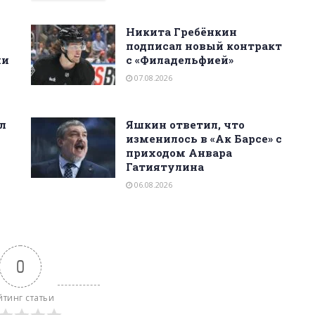
Никита Гребёнкин
подписал новый контракт
ни
с «Филадельфией»
07.08.2026
л
Яшкин ответил, что
изменилось в «Ак Барсе» с
приходом Анвара
Гатиятулина
06.08.2026
0
йтинг статьи