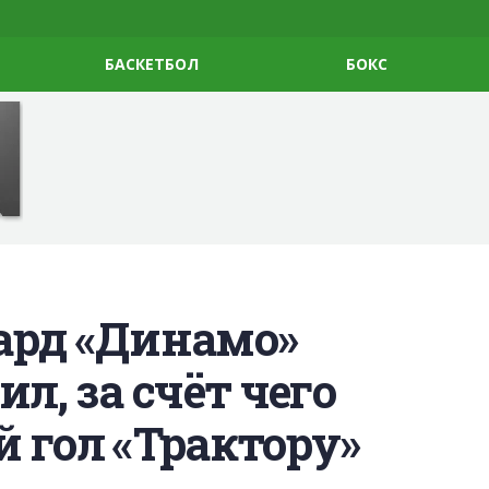
БАСКЕТБОЛ
БОКС
ард «Динамо»
л, за счёт чего
 гол «Трактору»