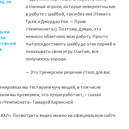
р, он
отличные игроки, которые невероятны как
в работе с шайбой, так и без неё (Никита
Гусев и Джордан Уил. — Прим.
«Чемпионата»). Поэтому, думаю, это
были
немного облегчило мою работу. Просто
для
ство ни
пытался доставить шайбу до этих парней и
ь
показывать свою игру. Считаю, всё
получилось хорошо.
— Это тренерское решение стало для вас
ренировках мы тестируем кучу вещей, в том числе
азом мы проверяем, что лучше работает, – сказал
м «Чемпионата» Тамарой Харинской.
«КХЛ». Посмотреть видео можно на официальном сайте