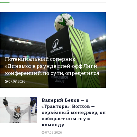
Потенциальный соперник
«Динамо» в раунде плей-офф Лиги
конференций, по сути, определился
07.08.2026
Валерий Белов — о
«Тракторе»: Волков —
серьёзный менеджер, он
собирает опытную
команду
07.08.2026