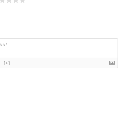
}
[+]