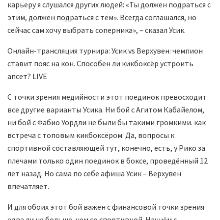
карьеру я слушался других людей: «Ты должен подраться с
этим, должен подраться с тем». Всегда соглашался, но
сейчас сам хочу выбрать соперника», – сказал Усик.
Онлайн-трансляция турнира: Усик vs Верхувен: чемпион
ставит пояс на кон. Способен ли кикбоксёр устроить
апсет? LIVE
С точки зрения медийности этот поединок превосходит
все другие варианты Усика. Ни бой с Агитом Кабайелом,
ни бой с Фабио Уордли не были бы такими громкими. как
встреча с топовым кикбоксёром. Да, вопросы к
спортивной составляющей тут, конечно, есть, у Рико за
плечами только один поединок в боксе, проведённый 12
лет назад. Но сама по себе афиша Усик – Верхувен
впечатляет.
И для обоих этот бой важен с финансовой точки зрения
едва ли не больше, чем со спортивной. Начнём с