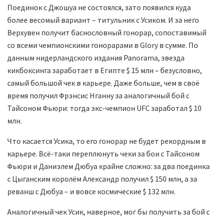
Поединок с Джошуа не состоялся, зато появился куда
более весомый вариант – титульник с Усиком. И за него
Верхувен получит баснословный гонорар, сопоставимый
со всеми чемпионскими гонорарами в Glory в сумме. По
данным нидерландского издания Panorama, звезда
кикбоксинга заработает в Египте $ 15 млн – безусловно,
самый большой чек в карьере. Даже больше, чем в своё
время получил Фрэнсис Нганну за аналогичный бой с
Тайсоном Фьюри: тогда экс-чемпион UFC заработал $ 10
млн.
Что касается Усика, то его гонорар не будет рекордным в
карьере. Всё-таки переплюнуть чеки за бои с Тайсоном
Фьюри и Даниэлем Дюбуа крайне сложно: за два поединка
с Цыганским королём Александр получил $ 150 млн, а за
реванш с Дюбуа – и вовсе космические $ 132 млн.
Аналогичный чек Усик, наверное, мог бы получить за бой с