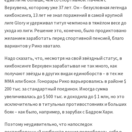
Верхувена, которому уже 37 лет. Он – безусловная легенда
кикбоксинга, 13 лет не знал поражений в самой крупной
лиге Glory и удерживал титул чемпиона в тяжёлом весе до
ухода из лиги. Решение это, конечно, было продиктовано
желанием заработать перед спортивной пенсией, благо
вариантов у Рико хватало.
Надо сказать, что, несмотря на свой звёздный статус, в
кикбоксинге Верхувен зарабатывал не так много, как
получают звёзды в других видах единоборств – в тех же
ММА или боксе. Гонорары Рико варьировались в районе $
200 тыс. за стандартный поединок. Иногда сумма
увеличивалась до $ 500 тыс. и доходила до $ 1 млн, но это
исключительно в титульных противостояниях и больших
боях – как было, например, в зарубах с Бадром Хари.
Поэтому неудивительно, что напоследок
востребованный кикбоксёр решил попробовать себя в