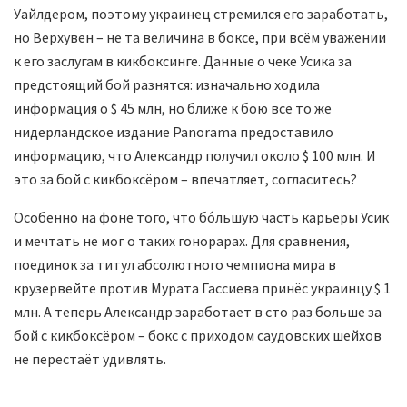
Уайлдером, поэтому украинец стремился его заработать,
но Верхувен – не та величина в боксе, при всём уважении
к его заслугам в кикбоксинге. Данные о чеке Усика за
предстоящий бой разнятся: изначально ходила
информация о $ 45 млн, но ближе к бою всё то же
нидерландское издание Panorama предоставило
информацию, что Александр получил около $ 100 млн. И
это за бой с кикбоксёром – впечатляет, согласитесь?
Особенно на фоне того, что бо́льшую часть карьеры Усик
и мечтать не мог о таких гонорарах. Для сравнения,
поединок за титул абсолютного чемпиона мира в
крузервейте против Мурата Гассиева принёс украинцу $ 1
млн. А теперь Александр заработает в сто раз больше за
бой с кикбоксёром – бокс с приходом саудовских шейхов
не перестаёт удивлять.