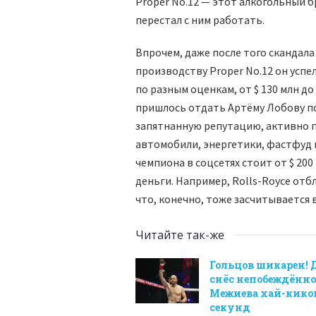
Proper No.12 — этот алкогольный б
перестал с ним работать.
Впрочем, даже после того скандала
производству Proper No.12 он успе
по разным оценкам, от $ 130 млн д
пришлось отдать Артёму Лобову по
запятнанную репутацию, активно 
автомобили, энергетики, фастфуд и
чемпиона в соцсетях стоит от $ 200 
деньги. Например, Rolls-Royce от
что, конечно, тоже засчитывается в
Читайте так-же
Гольцов шикарен! 
снёс непобеждённо
Межиева хай-киком
секунд