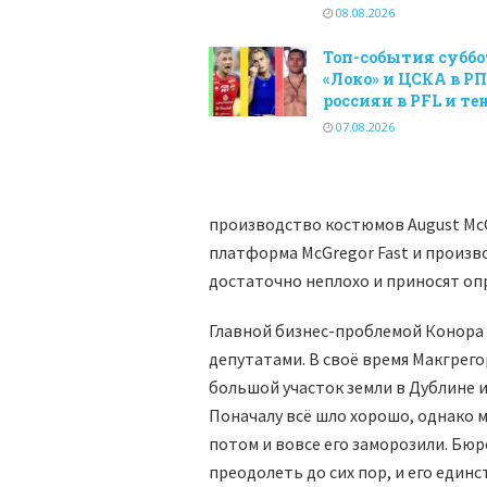
08.08.2026
Топ-события суббо
«Локо» и ЦСКА в РП
россиян в PFL и те
07.08.2026
производство костюмов August McG
платформа McGregor Fast и произв
достаточно неплохо и приносят о
Главной бизнес-проблемой Конора 
депутатами. В своё время Макгрего
большой участок земли в Дублине 
Поначалу всё шло хорошо, однако 
потом и вовсе его заморозили. Бю
преодолеть до сих пор, и его еди