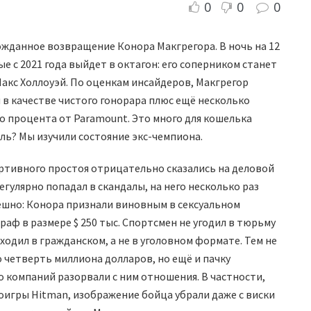
0
0
0
ожданное возвращение Конора Макгрегора. В ночь на 12
 с 2021 года выйдет в октагон: его соперником станет
акс Холлоуэй. По оценкам инсайдеров, Макгрегор
н в качестве чистого гонорара плюс ещё несколько
о процента от Paramount. Это много для кошелька
ь? Мы изучили состояние экс-чемпиона.
портивного простоя отрицательно сказались на деловой
гулярно попадал в скандалы, на него несколько раз
пешно: Конора признали виновным в сексуальном
аф в размере $ 250 тыс. Спортсмен не угодил в тюрьму
ходил в гражданском, а не в уголовном формате. Тем не
 четверть миллиона долларов, но ещё и пачку
 компаний разорвали с ним отношения. В частности,
оигры Hitman, изображение бойца убрали даже с виски