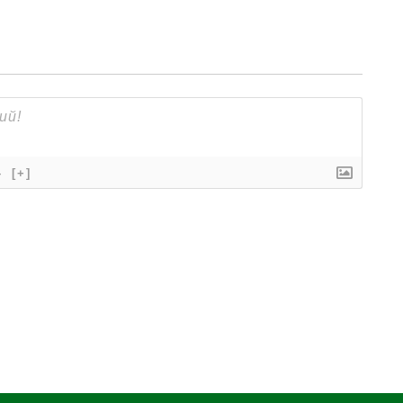
}
[+]