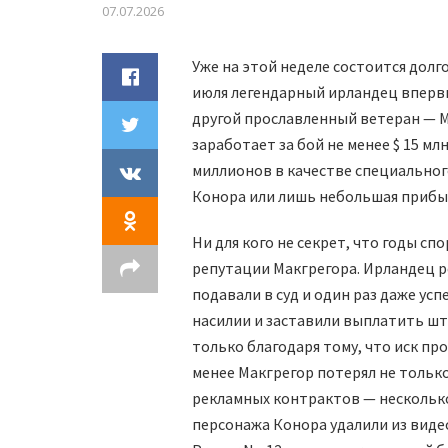
07.07.2026
Уже на этой неделе состоится долг
июля легендарный ирландец впервые
другой прославленный ветеран — М
заработает за бой не менее $ 15 мл
миллионов в качестве специальног
Конора или лишь небольшая прибыл
Ни для кого не секрет, что годы с
репутации Макгрегора. Ирландец ре
подавали в суд и один раз даже ус
насилии и заставили выплатить штр
только благодаря тому, что иск про
менее Макгрегор потерял не только
рекламных контрактов — несколько
персонажа Конора удалили из виде