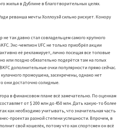
го жилья в Дублине в благотворительных целях.
Ради реванша мечты Холлоуэй сильно рискует. Конору
р не так давно стал совладельцем самого крупного
KFC. Экс-чемпион UFC не только приобрёл акции
 активно её рекламирует, лично посещая все топовые
ано или поздно обязательно подерётся там на голых
т BKFC дополнительные очки популярности прямо сейчас.
 кулачного промоушена, засекречены, однако нет
то они достаточно солидные.
егора в финансовом плане всё замечательно. По оценкам
оставляет от $ 200 млн до 450 млн. Дать какую-то более
ак как необходимо учитывать, что значительная часть
знес-проектах разной степени успешности. Впрочем, в
олнит свой кошелёк, потому что как спортсмен он всё