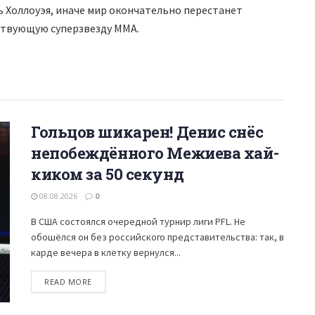
ь Холлоуэя, иначе мир окончательно перестанет
ствующую суперзвезду ММА.
Гольцов шикарен! Денис снёс
непобеждённого Межиева хай-
киком за 50 секунд
08.08.2026
0
В США состоялся очередной турнир лиги PFL. Не
обошёлся он без российского представительства: так, в
карде вечера в клетку вернулся...
READ MORE