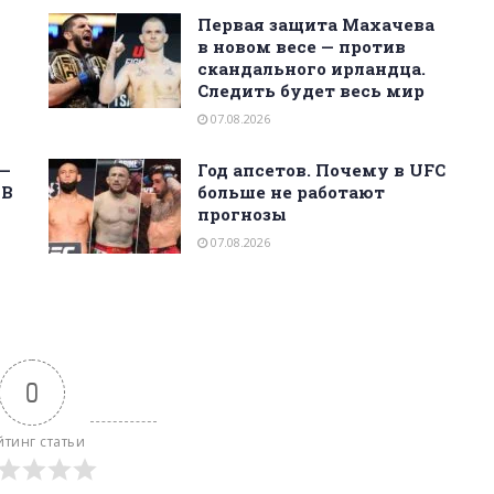
Первая защита Махачева
и
в новом весе — против
скандального ирландца.
Следить будет весь мир
07.08.2026
 —
Год апсетов. Почему в UFC
 В
больше не работают
прогнозы
07.08.2026
0
йтинг статьи