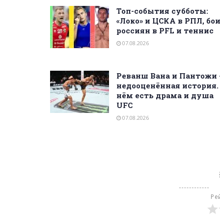
Топ-события субботы:
«Локо» и ЦСКА в РПЛ, бо
россиян в PFL и теннис
07.08.2026
Реванш Вана и Пантожи
недооценённая история.
нём есть драма и душа
UFC
07.08.2026
Ре