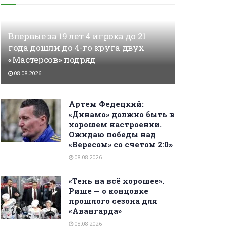
Впервые за 19 лет 4 игрока до 21
года дошли до 4-го круга двух
«Мастерсов» подряд
08.08.2026
Артем Федецкий:
«Динамо» должно быть в
хорошем настроении.
Ожидаю победы над
«Вересом» со счетом 2:0»
08.08.2026
«Тень на всё хорошее».
Рише — о концовке
прошлого сезона для
«Авангарда»
08.08.2026