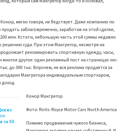
ренд, который сам Макгрегор когда-то и основал,
 Конор, мягко говоря, не бедствует. Даже компанию по
л продать заблаговременно, заработав на этой сделке,
о 200 млн. Кстати, небольшую часть этой суммы недавно
 решению суда. При этом Макгрегор, несмотря на
продолжает рекламировать спортивную одежду, часы,
 многое другое: один рекламный пост на страницах экс-
тыс. до 300 тыс. Впрочем, не вся реклама продаётся за
благодарил Макгрегора индивидуальным спорткаром,
 доход.
Конор Макгрегор
Фото: Rolls-Royce Motor Cars North America
Денис
го
 за 50
Помимо продвижения чужого бизнеса,
Макгрегор активно качает собственный. И