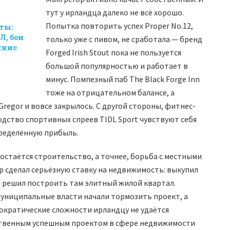
тут у ирландца далеко не всё хорошо.
Попытка повторить успех Proper No.12,
ты:
Л, бои
только уже с пивом, не сработала — бренд
ннис
Forged Irish Stout пока не пользуется
большой популярностью и работает в
минус. Помпезный паб The Black Forge Inn
тоже на отрицательном балансе, а
regor и вовсе закрылось. С другой стороны, фитнес-
одство спортивных спреев TIDL Sport чувствуют себя
пределённую прибыль.
остаётся строительство, а точнее, борьба с местными
р сделал серьёзную ставку на недвижимость: выкупил
и решил построить там элитный жилой квартал.
муниципальные власти начали тормозить проект, а
рократические сложности ирландцу не удаётся
нственным успешным проектом в сфере недвижимости