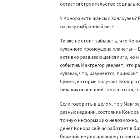
остаётся строительство социально
У Конора есть шансы с Холлоуэем? 
на руку выбранный вес?
Также не стоит забывать, что Коно
кулачного промоушена планеты — B
активно развивающейся лиги, но и
события. Макгрегор уверяет, что р
кулаках, что, разумеется, приноси
Суммы, которые получает Конор от
никаких оснований сомневаться, ч
Если говорить в целом, то у Макгр
разных изданий, состояние Конора с
точную информацию невозможно, т
денег Конора сейчас работает в би
ближайшие дни ирландец точно поп