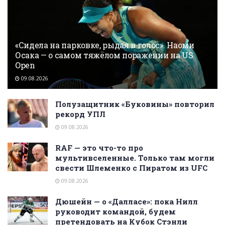
«Сидела на парковке, рыдая в голос». Наоми
Осака — о самом тяжёлом поражении на US
Open
09.08.2026
Полузащитник «Буковины» повторил
рекорд УПЛ
09.08.2026
RAF — это что-то про
мультивселенные. Только там могли
свести Шлеменко с Пиратом из UFC
09.08.2026
Дюшейн — о «Далласе»: пока Нилл
руководит командой, будем
претендовать на Кубок Стэнли