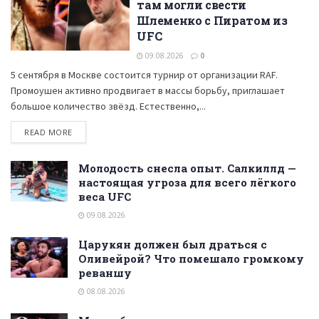
там могли свести
Шлеменко с Пиратом из
UFC
09.08.2026
0
5 сентября в Москве состоится турнир от организации RAF.
Промоушен активно продвигает в массы борьбу, приглашает
большое количество звёзд. Естественно,...
READ MORE
Молодость снесла опыт. Салкиллд —
настоящая угроза для всего лёгкого
веса UFC
09.08.2026
Царукян должен был драться с
Оливейрой? Что помешало громкому
реваншу
08.08.2026