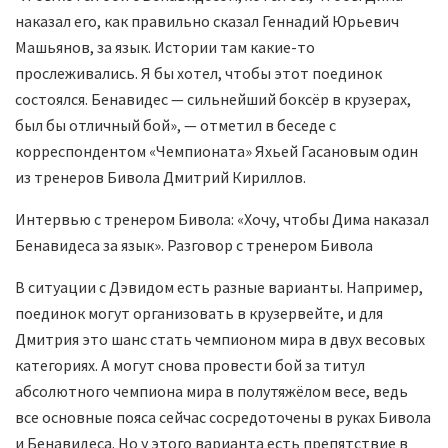
наказал его, как правильно сказал Геннадий Юрьевич
Машьянов, за язык. Истории там какие-то
прослеживались. Я бы хотел, чтобы этот поединок
состоялся. Бенавидес — сильнейший боксёр в крузерах,
был бы отличный бой», — отметил в беседе с
корреспондентом «Чемпионата» Яхьей Гасановым один
из тренеров Бивола Дмитрий Кириллов.
Интервью с тренером Бивола: «Хочу, чтобы Дима наказал
Бенавидеса за язык». Разговор с тренером Бивола
В ситуации с Дэвидом есть разные варианты. Например,
поединок могут организовать в крузервейте, и для
Дмитрия это шанс стать чемпионом мира в двух весовых
категориях. А могут снова провести бой за титул
абсолютного чемпиона мира в полутяжёлом весе, ведь
все основные пояса сейчас сосредоточены в руках Бивола
и Бенавидеса. Но у этого варианта есть препятствие в