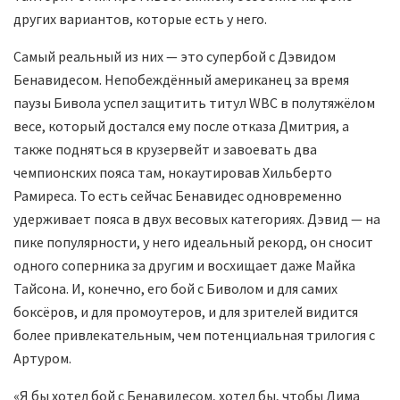
других вариантов, которые есть у него.
Самый реальный из них — это супербой с Дэвидом
Бенавидесом. Непобеждённый американец за время
паузы Бивола успел защитить титул WBC в полутяжёлом
весе, который достался ему после отказа Дмитрия, а
также подняться в крузервейт и завоевать два
чемпионских пояса там, нокаутировав Хильберто
Рамиреса. То есть сейчас Бенавидес одновременно
удерживает пояса в двух весовых категориях. Дэвид — на
пике популярности, у него идеальный рекорд, он сносит
одного соперника за другим и восхищает даже Майка
Тайсона. И, конечно, его бой с Биволом и для самих
боксёров, и для промоутеров, и для зрителей видится
более привлекательным, чем потенциальная трилогия с
Артуром.
«Я бы хотел бой с Бенавидесом, хотел бы, чтобы Дима