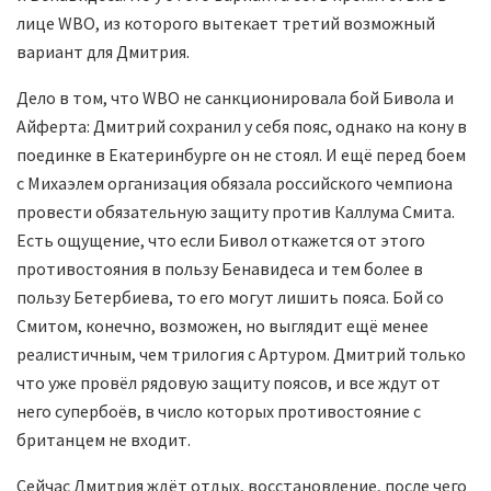
лице WBO, из которого вытекает третий возможный
вариант для Дмитрия.
Дело в том, что WBO не санкционировала бой Бивола и
Айферта: Дмитрий сохранил у себя пояс, однако на кону в
поединке в Екатеринбурге он не стоял. И ещё перед боем
с Михаэлем организация обязала российского чемпиона
провести обязательную защиту против Каллума Смита.
Есть ощущение, что если Бивол откажется от этого
противостояния в пользу Бенавидеса и тем более в
пользу Бетербиева, то его могут лишить пояса. Бой со
Смитом, конечно, возможен, но выглядит ещё менее
реалистичным, чем трилогия с Артуром. Дмитрий только
что уже провёл рядовую защиту поясов, и все ждут от
него супербоёв, в число которых противостояние с
британцем не входит.
Сейчас Дмитрия ждёт отдых, восстановление, после чего