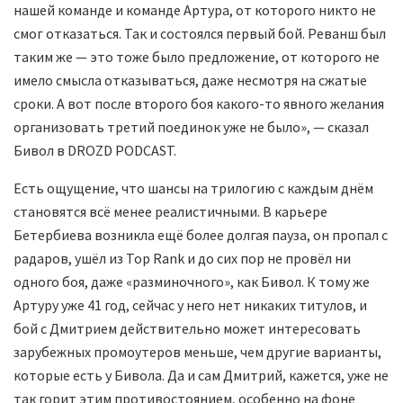
нашей команде и команде Артура, от которого никто не
смог отказаться. Так и состоялся первый бой. Реванш был
таким же — это тоже было предложение, от которого не
имело смысла отказываться, даже несмотря на сжатые
сроки. А вот после второго боя какого-то явного желания
организовать третий поединок уже не было», — сказал
Бивол в DROZD PODCAST.
Есть ощущение, что шансы на трилогию с каждым днём
становятся всё менее реалистичными. В карьере
Бетербиева возникла ещё более долгая пауза, он пропал с
радаров, ушёл из Top Rank и до сих пор не провёл ни
одного боя, даже «разминочного», как Бивол. К тому же
Артуру уже 41 год, сейчас у него нет никаких титулов, и
бой с Дмитрием действительно может интересовать
зарубежных промоутеров меньше, чем другие варианты,
которые есть у Бивола. Да и сам Дмитрий, кажется, уже не
так горит этим противостоянием, особенно на фоне