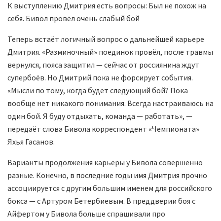
К выступлению Дмитрия есть вопросы: Был не похож на
себя. Бивол провёл очень слабый бой
Теперь встаёт логичный вопрос о дальнейшей карьере
Дмитрия. «Разминочный» поединок провёл, после травмы
вернулся, пояса защитил — сейчас от россиянина ждут
супербоёв. Но Дмитрий пока не форсирует события.
«Мысли по тому, когда будет следующий бой? Пока
вообще нет никакого понимания. Всегда настраиваюсь на
один бой. Я буду отдыхать, команда — работать», —
передаёт слова Бивола корреспондент «Чемпионата»
Яхья Гасанов.
Варианты продолжения карьеры у Бивола совершенно
разные. Конечно, в последние годы имя Дмитрия прочно
ассоциируется с другим большим именем для российского
бокса — с Артуром Бетербиевым. В преддверии боя с
Айфертом у Бивола больше спрашивали про