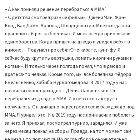
– А как приняли решение перебраться в MMA?
– С детства смотрел разные фильмы. Джеки Чан, Жан-
Клод Ван Дамм, Арнольд Шварценеггер. Мне всегда они
нравились. Я рос на боевиках. И меня всегда привлекали
единоборства. Когда пришёл на дзюдо и увидел ребят в
кимоно… Подумал про себя: «Это карате, кунг-фу. Я
сейчас буду крутить вертушки, ломать кирпичи руками и
ногами». И только через полгода понял, что в дзюдо и
драться-то нельзя. Кроме того, мы все болели за Фёдора
Емельяненко, Хабиба Нурмагомедова. В 2017 году у нас
появился первопроходец – Денис Лаврентьев. Он
перебрался из дзюдо в MMA. И у него всё так круто
получалось. Он шикарно перестроил свою базу дзюдо под
MMA. Я увидел это. И в 2019 году нас пригласили поболеть
за него. Я приехал, посмотрел турнир, зарядился. И уже
через месяц поехал на сборы. Правда, на тот момент сам
не знал, что получится. Но после сборов окончательно