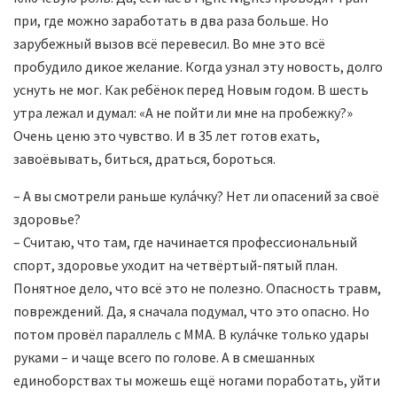
при, где можно заработать в два раза больше. Но
зарубежный вызов всё перевесил. Во мне это всё
пробудило дикое желание. Когда узнал эту новость, долго
уснуть не мог. Как ребёнок перед Новым годом. В шесть
утра лежал и думал: «А не пойти ли мне на пробежку?»
Очень ценю это чувство. И в 35 лет готов ехать,
завоёвывать, биться, драться, бороться.
– А вы смотрели раньше кула́чку? Нет ли опасений за своё
здоровье?
– Считаю, что там, где начинается профессиональный
спорт, здоровье уходит на четвёртый-пятый план.
Понятное дело, что всё это не полезно. Опасность травм,
повреждений. Да, я сначала подумал, что это опасно. Но
потом провёл параллель с MMA. В кула́чке только удары
руками – и чаще всего по голове. А в смешанных
единоборствах ты можешь ещё ногами поработать, уйти