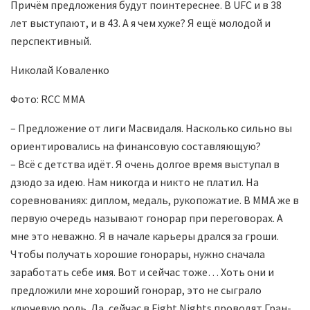
Причём предложения будут поинтереснее. В UFC и в 38
лет выступают, и в 43. А я чем хуже? Я ещё молодой и
перспективный.
Николай Коваленко
Фото: RCC MMA
– Предложение от лиги Масвидаля. Насколько сильно вы
ориентировались на финансовую составляющую?
– Всё с детства идёт. Я очень долгое время выступал в
дзюдо за идею. Нам никогда и никто не платил. На
соревнованиях: диплом, медаль, рукопожатие. В MMA же в
первую очередь называют гонорар при переговорах. А
мне это неважно. Я в начале карьеры дрался за гроши.
Чтобы получать хорошие гонорары, нужно сначала
заработать себе имя. Вот и сейчас тоже… Хоть они и
предложили мне хороший гонорар, это не сыграло
ключевую роль. Да, сейчас в Fight Nights проводят Гран-