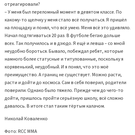
отреагировали?
– У меня был переломный момент в девятом классе. По
какому-то щелчку у меня стало всё получаться. Я пришёл
на площадку и понял, что всё умею. Меня всё это удивляло.
Начал подтягиваться 20 раз. В футболе бегаю дольше
всех. Так получилось и в дзюдо. Я ещё и левша – со мной
неудобно бороться. Бывало, побеждал ребят, которые
намного более статусные и титулованные, поскольку я
корявенький, неудобный. И я понял, что это моё
преимущество. А границ не существует. Можно расти,
расти и дойти до космоса. Сам в себя поверил, родители
поверили. Однако было тяжело. Прежде чем до чего-то
дойти, пришлось пройти серьёзную школу, всё сложно
давалось. В итоге стал таким тёртым калачом.
Николай Коваленко
Фото: RCC MMA