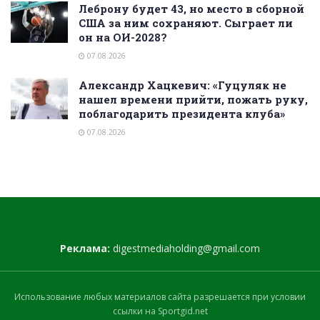
Леброну будет 43, но место в сборной
США за ним сохраняют. Сыграет ли
он на ОИ-2028?
07.08.2026
Александр Хацкевич: «Гуцуляк не
нашел времени прийти, пожать руку,
поблагодарить президента клуба»
07.08.2026
Реклама:
digestmediaholding@gmail.com
Использование любых материалов сайта разрешается при условии
ссылки на Sportgid.net