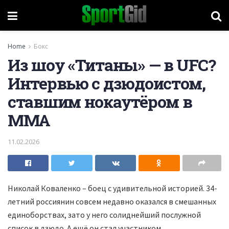
Home
Бокс
Из шоу «Титаны» — в UFC?
Интервью с дзюдоистом,
ставшим нокаутёром в
ММА
11.02.2026
Николай Коваленко – боец с удивительной историей. 34-
летний россиянин совсем недавно оказался в смешанных
единоборствах, зато у него солиднейший послужной
список в дзюдо. А ещё он стал участником