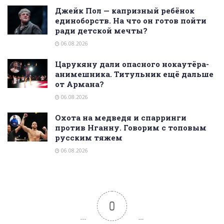
Джейк Пол — капризный ребёнок
единоборств. На что он готов пойти
ради детской мечты?
06.08.2026
Царукяну дали опасного нокаутёра-
анимешника. Титульник ещё дальше
от Армана?
06.08.2026
Охота на медведя и спарринги
против Нганну. Говорим с топовым
русским тяжем
06.08.2026
0