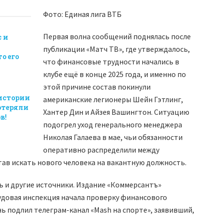
Фото: Единая лига ВТБ
Первая волна сообщений поднялась после
 и
публикации «Матч ТВ», где утверждалось,
о его
что финансовые трудности начались в
клубе ещё в конце 2025 года, и именно по
этой причине состав покинули
истории
американские легионеры Шейн Гэтлинг,
отеряли
Хантер Дин и Айзея Вашингтон. Ситуацию
в!
подогрел уход генерального менеджера
Николая Галаева в мае, чьи обязанности
оперативно распределили между
ав искать нового человека на вакантную должность.
 и другие источники. Издание «Коммерсантъ»
удовая инспекция начала проверку финансового
онь подлил телеграм-канал «Mash на спорте», заявивший,