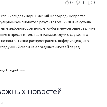
0
0
0
 сложился для «Пари Нижний Новгород» непросто:
гулярном чемпионате с результатом 12-28 и не сумела
вным инфоповодом вокруг клуба в межсезонье стали не
шие в прессе и телеграм-каналах слухи о серьёзных
 начали активно распространять информацию, что
следующий сезон из-за задолженностей перед
род Подробнее
вожных новостей
ин