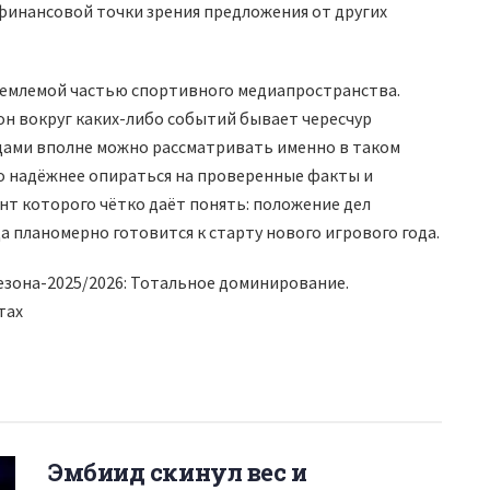
финансовой точки зрения предложения от других
ъемлемой частью спортивного медиапространства.
 вокруг каких-либо событий бывает чересчур
цами вполне можно рассматривать именно в таком
до надёжнее опираться на проверенные факты и
нт которого чётко даёт понять: положение дел
а планомерно готовится к старту нового игрового года.
сезона-2025/2026: Тотальное доминирование.
тах
Эмбиид скинул вес и