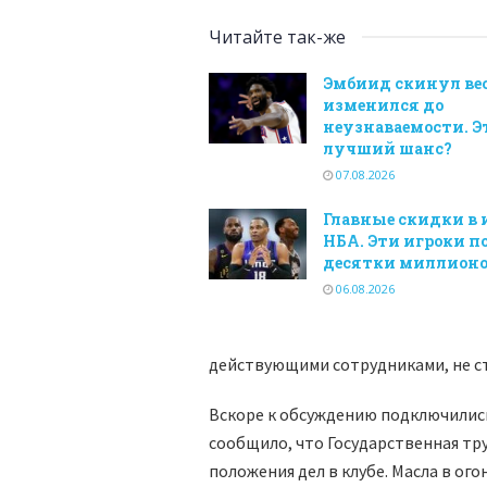
Читайте так-же
Эмбиид скинул вес
изменился до
неузнаваемости. Эт
лучший шанс?
07.08.2026
Главные скидки в 
НБА. Эти игроки п
десятки миллионо
06.08.2026
действующими сотрудниками, не ст
Вскоре к обсуждению подключились
сообщило, что Государственная тр
положения дел в клубе. Масла в ог