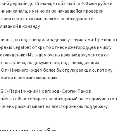
кий дедлайн до 15 июня, чтобы найти 400 млн рублей
нным канала, именно из-за начавшейся проверки
тием спорта засомневался в необходимости
ливаний в команду.
ичны, но подтвердили задержку с бумагами. Президент
ервью Legalbet открыто отнёс нижегородцев к числу
име ожидания: «Мы ждём очень важных документов от
их поступила, но документов, подтверждающих
 От «Нижнего» ждём более быструю реакцию, потому
ависли в режиме ожидания».
 БК «Пари Нижний Новгород» Сергей Панов
жмент сейчас собирает необходимый пакет документов
и очень рассчитывает на всестороннюю поддержку,