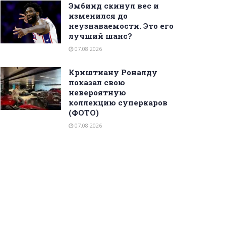
Эмбиид скинул вес и
изменился до
неузнаваемости. Это его
лучший шанс?
07.08.2026
Криштиану Роналду
показал свою
невероятную
коллекцию суперкаров
(ФОТО)
07.08.2026