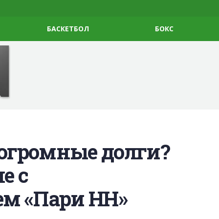
БАСКЕТБОЛ
БОКС
 огромные долги?
е с
м «Пари НН»