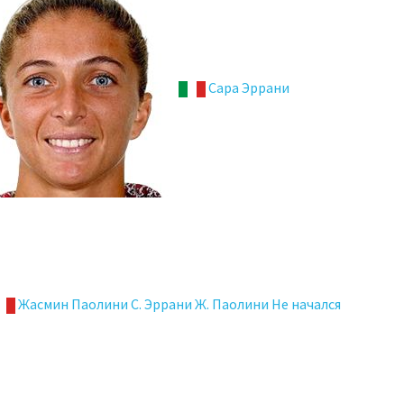
Сара Эррани
Жасмин Паолини С. Эррани Ж. Паолини Не начался