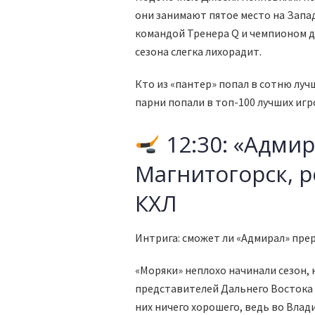
они занимают пятое место на Запа
командой Тренера Q и чемпионом д
сезона слегка лихорадит.
Кто из «пантер» попал в сотню луч
парни попали в топ-100 лучших игр
12:30: «Адми
Магнитогорск, 
КХЛ
Интрига: сможет ли «Адмирал» пре
«Моряки» неплохо начинали сезон, н
представителей Дальнего Востока 
них ничего хорошего, ведь во Влад