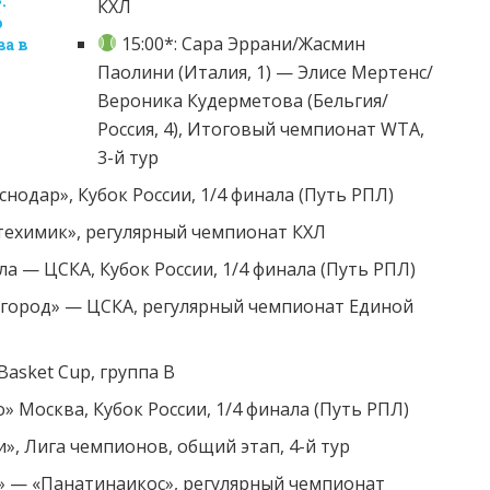
.
КХЛ
о
15:00*: Сара Эррани/Жасмин
а в
Паолини (Италия, 1) — Элисе Мертенс/
Вероника Кудерметова (Бельгия/
Россия, 4), Итоговый чемпионат WTA,
3-й тур
снодар», Кубок России, 1/4 финала (Путь РПЛ)
техимик», регулярный чемпионат КХЛ
а — ЦСКА, Кубок России, 1/4 финала (Путь РПЛ)
вгород» — ЦСКА, регулярный чемпионат Единой
Basket Cup, группа В
» Москва, Кубок России, 1/4 финала (Путь РПЛ)
и», Лига чемпионов, общий этап, 4-й тур
а» — «Панатинаикос», регулярный чемпионат