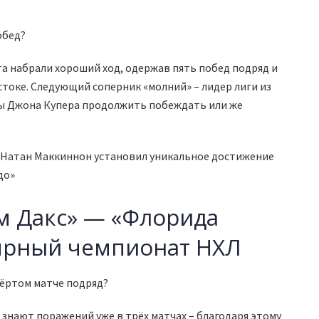
обед?
та набрали хороший ход, одержав пять побед подряд и
стоке. Следующий соперник «молний» – лидер лиги из
ды Джона Купера продолжить побеждать или же
 Натан Маккиннон установил уникальное достижение
до»
йм Дакс» — «Флорида
лярный чемпионат НХЛ
вёртом матче подряд?
знают поражений уже в трёх матчах – благодаря этому