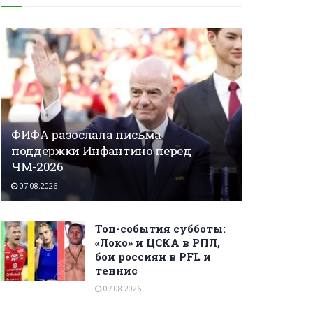
ФИФА разослала письма
поддержки Инфантино перед
ЧМ-2026
07.08.2026
Топ-события субботы:
«Локо» и ЦСКА в РПЛ,
бои россиян в PFL и
теннис
07.08.2026