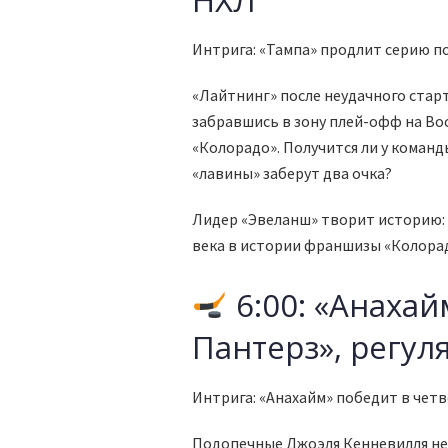
Интрига: «Тампа» продлит серию п
«Лайтнинг» после неудачного стар
забравшись в зону плей-офф на Во
«Колорадо». Получится ли у коман
«лавины» заберут два очка?
Лидер «Эвеланш» творит историю:
века в истории франшизы «Колора
6:00: «Анаха
Пантерз», регу
Интрига: «Анахайм» победит в чет
Подопечные Джоэля Кенневилля не 