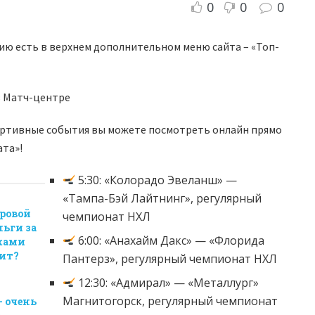
0
0
0
ию есть в верхнем дополнительном меню сайта – «Топ-
в Матч-центре
ртивные события вы можете посмотреть онлайн прямо
ата»!
5:30: «Колорадо Эвеланш» —
«Тампа-Бэй Лайтнинг», регулярный
ровой
чемпионат НХЛ
ньги за
6:00: «Анахайм Дакс» — «Флорида
оками
чит?
Пантерз», регулярный чемпионат НХЛ
12:30: «Адмирал» — «Металлург»
Магнитогорск, регулярный чемпионат
— очень