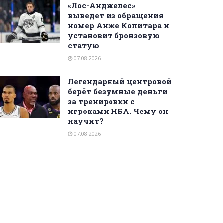
«Лос-Анджелес»
выведет из обращения
номер Анже Копитара и
установит бронзовую
статую
07.08.2026
Легендарный центровой
берёт безумные деньги
за тренировки с
игроками НБА. Чему он
научит?
07.08.2026