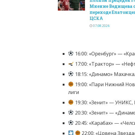
плохой прецедент»
Мнение Ведищева 
переходе Елатонцев
ЦСКА
07.08.2026
16:00: «Оренбург» — «Кра
17:00: «Трактор» — «Неф
18:15: «Динамо» Махачкал
19:00: «Пари Нижний Но
лиги
19:30: «Зенит» — УНИКС, 
20:30: «Зенит» — «Динамо
20:45: «Карабах» — «Челс
22:00: «Црвена Звезд