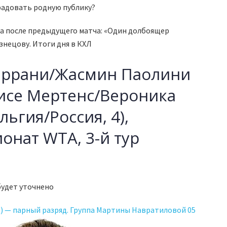
адовать родную публику?
а после предыдущего матча: «Один долбоящер
знецову. Итоги дня в КХЛ
 Эррани/Жасмин Паолини
лисе Мертенс/Вероника
ьгия/Россия, 4),
онат WTA, 3-й тур
будет уточнено
) — парный разряд. Группа Мартины Навратиловой 05