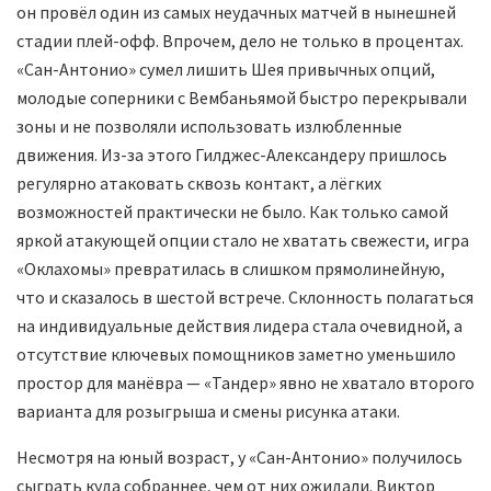
он провёл один из самых неудачных матчей в нынешней
стадии плей-офф. Впрочем, дело не только в процентах.
«Сан-Антонио» сумел лишить Шея привычных опций,
молодые соперники с Вембаньямой быстро перекрывали
зоны и не позволяли использовать излюбленные
движения. Из-за этого Гилджес-Александеру пришлось
регулярно атаковать сквозь контакт, а лёгких
возможностей практически не было. Как только самой
яркой атакующей опции стало не хватать свежести, игра
«Оклахомы» превратилась в слишком прямолинейную,
что и сказалось в шестой встрече. Склонность полагаться
на индивидуальные действия лидера стала очевидной, а
отсутствие ключевых помощников заметно уменьшило
простор для манёвра — «Тандер» явно не хватало второго
варианта для розыгрыша и смены рисунка атаки.
Несмотря на юный возраст, у «Сан-Антонио» получилось
сыграть куда собраннее, чем от них ожидали. Виктор