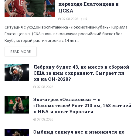
переходе Елатонцева в
ЦСКА
07.08.2026
0
Ситуация с уходом воспитанника «Локомотива-Кубань» Кирилла
Елатонцева в ЦСКА вновь всколыхнула российский баскетбол.
Клуб, который растил игрока с 14 лет...
READ MORE
Леброну будет 43, но место в сборной
США за ним сохраняют. Сыграет ли
он на ОИ-2028?
07.08.2026
Экс-игрок «Оклахомы» — в
«Локомотиве»! Рост 213 см, 168 матчей
в НБА и опыт Евролиги
07.08.2026
Эмбиид скинул вес и изменился до