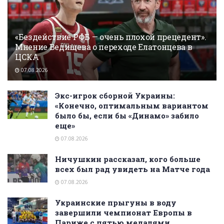
«Бездействие РФБ — очень плохой прецедент».
Мнение Ведищева о переходе Елатонцева в
ЦСКА
07.08.2026
Экс-игрок сборной Украины:
«Конечно, оптимальным вариантом
было бы, если бы «Динамо» забило
еще»
07.08.2026
Ничушкин рассказал, кого больше
всех был рад увидеть на Матче года
07.08.2026
Украинские прыгуны в воду
завершили чемпионат Европы в
Париже с пятью медалями