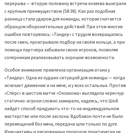
перерыва — вторую половину встречи хозяева выиграли
с крупным преимуществом (58:38). Как раз подобная
разница стала ударом для команды, которая считается
образцом оборонительных действий. При этом многие
ошибки повторялись: «Тандер» с трудом возвращались
после смен, проигрывали подбор на своём кольце, а при
помощи партнёра забывали своих игроков, позволяя
соперникам реализовывать хорошие возможности.
Особое внимание привлекла организация атаки у
«Тандер». Одна из худших ситуаций для команды — когда
исчезает движение и на мяче, и у всех остальных. Против
«Спёрс» в шестом матче «Оклахома» выглядела чересчур
статично: игроки словно замирали, надеясь, что Шей
найдёт способ придумать что-то на индивидуальном
мастерстве или после заслона. Вдобавок почти не было
перемещений без мяча, передачи шли только по дуге.
Инициативы и рискованных проходов практически не