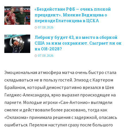
«Бездействие РФБ — очень плохой
прецедент». Мнение Ведищева о
переходе Елатонцева в ЦСКА
07.08.2026
Леброну будет 43, но место в сборной
США за ним сохраняют. Сыграет ли он
на ОИ-2028?
07.08.2026
Эмоциональная атмосфера матча очень быстро стала
складываться не в пользу гостей. Эпизод с Картером
Брайаном, который демонстративно врезался в Шея
Гилджес-Александера, ярко выразил происходящее на
паркете. Молодые игроки «Сан-Антонио» выглядели
смелее и действовали более расковано, тогда как
«Оклахома» принимала решения с задержкой, опасаясь
ошибиться. Перелом наступил сразу после большого