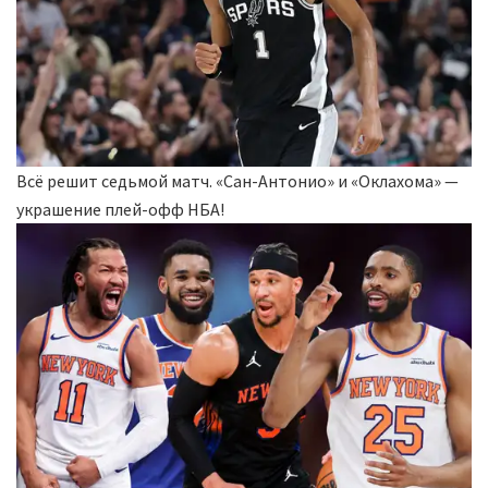
Всё решит седьмой матч. «Сан-Антонио» и «Оклахома» —
украшение плей-офф НБА!