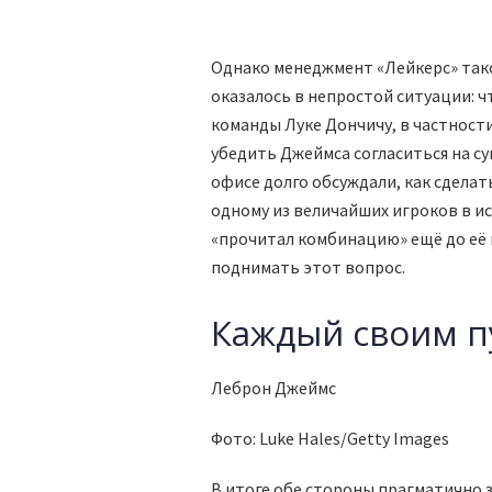
Однако менеджмент «Лейкерс» тако
оказалось в непростой ситуации: 
команды Луке Дончичу, в частност
убедить Джеймса согласиться на с
офисе долго обсуждали, как сдела
одному из величайших игроков в и
«прочитал комбинацию» ещё до её 
поднимать этот вопрос.
Каждый своим п
Леброн Джеймс
Фото: Luke Hales/Getty Images
В итоге обе стороны прагматично 