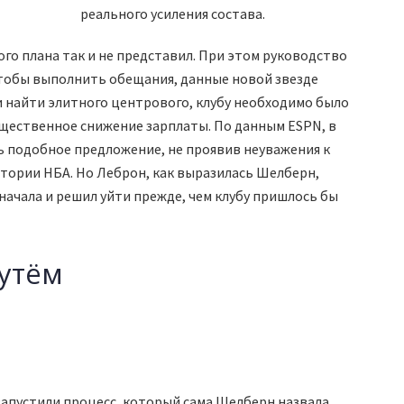
реального усиления состава.
го плана так и не представил. При этом руководство
чтобы выполнить обещания, данные новой звезде
и найти элитного центрового, клубу необходимо было
ущественное снижение зарплаты. По данным ESPN, в
ть подобное предложение, не проявив неуважения к
стории НБА. Но Леброн, как выразилась Шелберн,
начала и решил уйти прежде, чем клубу пришлось бы
утём
запустили процесс, который сама Шелберн назвала