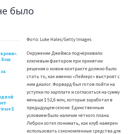
не было
Фото: Luke Hales/Getty Images
Окружение Джеймса подчёркивало:
 крови».
 Бош
ключевым фактором при принятии
решения о новом контракте должно было
 за
стать то, как именно «Лейкерс» выстроят с
ним диалог. Форвард был готов пойти на
уступки по зарплате и согласиться на сумму
ордной
меньше $ 52,6 млн, которые заработал в
жет
предыдущем сезоне. Единственным
тные $
условием было наличие чёткого плана:
Леброн хотел понимать, как клуб намерен
использовать сэкономленные средства для