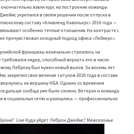
 окончательно взяли курс на построение команды
 Джеймс укрепился в своём решении после отпуска в
мпионскому составу «Кливленд Кавальерс» 2016 года —
 связывают особенно тёплые отношения. На контрасте с
ее прочувствовал холодный подход офиса «Лейкерс».
рнийской франшизы изначально строилось на
у требовался лидер, способный вернуть его в число
амому Леброну был нужен новый вызов. За восемь лет
мс закрепил своё величие титулом 2020 года в составе
 вернулись на вершину НБА. Однако со временем
ся дальше сообща уже было сложно. Ветеран и команда
и в социальных сетях и разошлись — профессионально
еброна?
Live Куда уйдёт Леброн Джеймс? Межсезонье