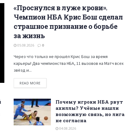
«Проснулся в луже крови».
Чемпион НБА Крис Бош сделал
страшное признание о борьбе
за жизнь
05.08.2026
0
Через что только не прошёл Крис Бош за время
карьеры! Два чемпионства НБА, 11 вызовов на Матч всех
звёзд и...
READ MORE
й
Почему игроки НБА рвут
ахиллы? Учёные нашли
$
возможную связь, но лига
не согласна
04.08.2026