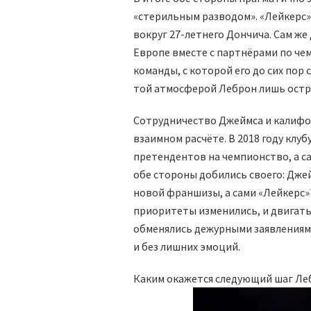
«стерильным разводом». «Лейкерс»
вокруг 27-летнего Дончича. Сам же
Европе вместе с партнёрами по че
команды, с которой его до сих пор
той атмосферой Леброн лишь остр
Сотрудничество Джеймса и калифо
взаимном расчёте. В 2018 году клуб
претендентов на чемпионство, а с
обе стороны добились своего: Джей
новой франшизы, а сами «Лейкерс»
приоритеты изменились, и двигать
обменялись дежурными заявлениям
и без лишних эмоций.
Каким окажется следующий шаг Л