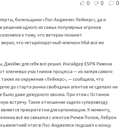
0
0
0
сперты, болельщики «Лос-Анджелес Лейкерс», да и
 решения одного из самых популярных игроков
клонялся к тому, что ветеран покинет
 верил, что четырёхкратный чемпион НБА всё же
ы, Джеймс для себя всё решил. Инсайдер ESPN Рамона
 ключевых участников процесса — из лагеря самого
а также из окружения «Лейкерс», — сообщила, что
елю до старта рынка свободных агентов не сделало ни
е было даже дежурного звонка. При этом с Остином
ную встречу. Такое отношение задело суперзвезду:
 является приоритетом для организации. К моменту,
линка всё же связался с агентом Ричем Полом, Леброн
восьмилетний этап в Лос-Анджелесе подошёл к концу.