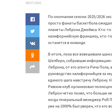
08.07.2026
По окончании сезона-2025/2026 эк
просто фанаты баскетбола ожидали
планеты Леброна Джеймса. Кто-то с
калифорнийскую франшизу, кто-то
останется в команде.
В итоге, пока все взвешивали шанс
Шелберн, собравшая информацию от
Леброна, от его агента Рича Пола, 
руководство калифорнийцев за нед
единого шага навстречу Леброну. Н
Ривзом клуб организовал полноцен
Леброн чётко понял, что больше не
когда генеральный менеджер Роб Пе
уже на 1000% был уверен, что его 