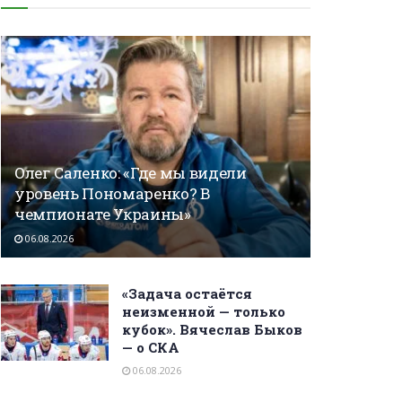
Олег Саленко: «Где мы видели
уровень Пономаренко? В
чемпионате Украины»
06.08.2026
«Задача остаётся
неизменной — только
кубок». Вячеслав Быков
— о СКА
06.08.2026