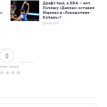
Драфт был, а НБА — нет.
Почему «Даллас» оставил
ю»
Ищенко в «Локомотиве-
Кубань»?
04.08.2026
0
йтинг статьи