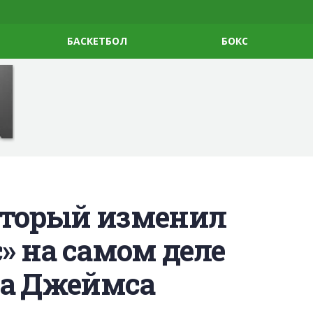
БАСКЕТБОЛ
БОКС
который изменил
с» на самом деле
на Джеймса