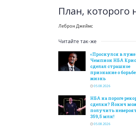
План, которого 
Леброн Джеймс
Читайте так-же
«Проснулся в луже
Чемпион НБА Крис
сделал страшное
признание о борьбе
жизнь
05.08.2026
НБА на пороге рек
сделки? Йокич мо
получить невероя
359,5 млн!
05.08.2026