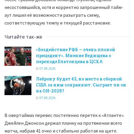
несостоявшийся, хотя и корректно запрошенный тайм-
аут лишил её возможности разыграть схему,
соответствующую темпу и текущей расстановке.
Читайте так-же
«Бездействие РФБ — очень плохой
прецедент». Мнение Ведищева о
переходе Елатонцева в ЦСКА
07.08.2026
Леброну будет 43, но место в сборной
США за ним сохраняют. Сыграет ли он
на ОИ-2028?
07.08.2026
В овертаймах перевес постепенно перетёк к «Атланте».
Джейлен Джонсон держал планку на протяжении всего
матча, набрав 41 очко и стабильно работая на щите.