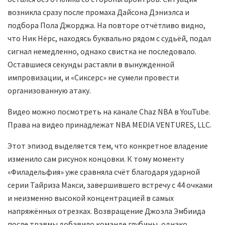
возникла сразу после промаха Дайсона Дэниэлса и
подбора Пола Джорджа. На повторе отчётливо видно,
что Ник Нёрс, находясь буквально рядом с судьёй, подал
сигнал немедленно, однако свистка не последовало.
Оставшиеся секунды растаяли в вынужденной
импровизации, и «Сиксерс» не сумели провести
организованную атаку.
Видео можно посмотреть на канале Chaz NBA в YouTube.
Права на видео принадлежат NBA MEDIA VENTURES, LLC.
Этот эпизод выделяется тем, что конкретное владение
изменило сам рисунок концовки. К тому моменту
«Филадельфия» уже сравняла счёт благодаря ударной
серии Тайриза Макси, завершившего встречу с 44 очками
и неизменно высокой концентрацией в самых
напряжённых отрезках. Возвращение Джоэла Эмбиида
после травмы добавило команде глубины, однако