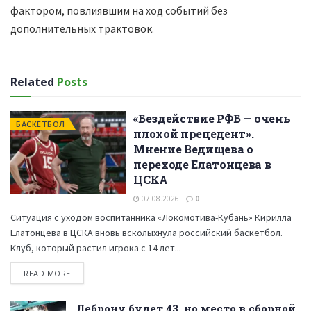
фактором, повлиявшим на ход событий без
дополнительных трактовок.
Related
Posts
«Бездействие РФБ — очень
БАСКЕТБОЛ
плохой прецедент».
Мнение Ведищева о
переходе Елатонцева в
ЦСКА
07.08.2026
0
Ситуация с уходом воспитанника «Локомотива-Кубань» Кирилла
Елатонцева в ЦСКА вновь всколыхнула российский баскетбол.
Клуб, который растил игрока с 14 лет...
READ MORE
Леброну будет 43, но место в сборной