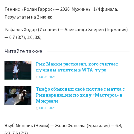
Теннис. «Ролан Гаррос» — 2026. Мужчины. 1/4 финала.
Результаты на 2 июня:
Рафаэль Ходар (Испания) — Александр Зверев (Германия)
— 6:7 (3:7), 1:6, 3:6;
Читайте так-же
Рик Макки рассказал, кого считает
лучшим атлетом в WTA-туре
08.08.2026
Тиафо объяснил своё снятие с матча с
Риндеркнешем по ходу «Мастерса» в
Монреале
08.08.2026
Якуб Меншик (Чехия) — Жоао Фонсека (Бразилия) — 6:4,
6:3, 7:6 (7:3).