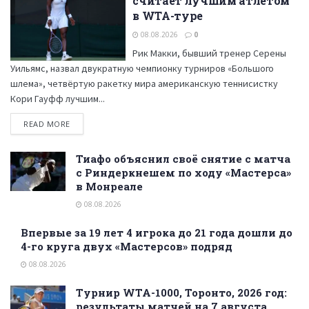
считает лучшим атлетом
в WTA-туре
08.08.2026
0
Рик Макки, бывший тренер Серены
Уильямс, назвал двукратную чемпионку турниров «Большого
шлема», четвёртую ракетку мира американскую теннисистку
Кори Гауфф лучшим...
READ MORE
Тиафо объяснил своё снятие с матча
с Риндеркнешем по ходу «Мастерса»
в Монреале
08.08.2026
Впервые за 19 лет 4 игрока до 21 года дошли до
4-го круга двух «Мастерсов» подряд
08.08.2026
Турнир WTA-1000, Торонто, 2026 год:
результаты матчей на 7 августа