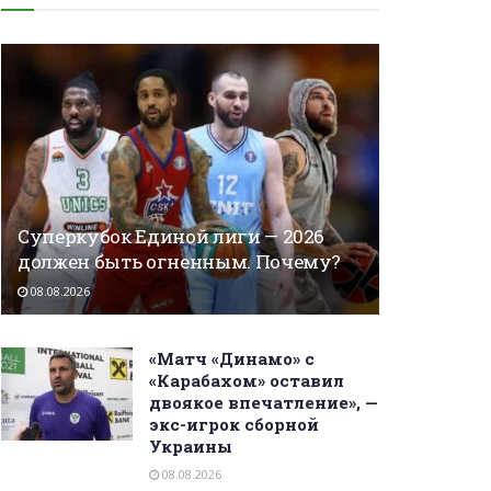
Суперкубок Единой лиги — 2026
должен быть огненным. Почему?
08.08.2026
«Матч «Динамо» с
«Карабахом» оставил
двоякое впечатление», —
экс-игрок сборной
Украины
08.08.2026