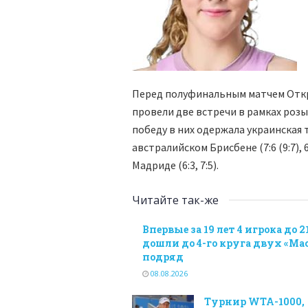
Перед полуфинальным матчем Откр
провели две встречи в рамках розы
победу в них одержала украинская 
австралийском Брисбене (7:6 (9:7),
Мадриде (6:3, 7:5).
Читайте так-же
Впервые за 19 лет 4 игрока до 2
дошли до 4-го круга двух «Ма
подряд
08.08.2026
Турнир WTA-1000,