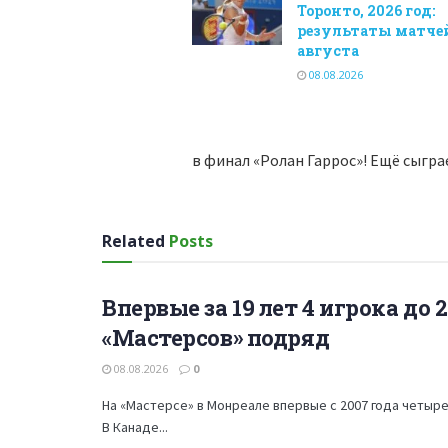
Торонто, 2026 год:
результаты матчей
августа
08.08.2026
в финал «Ролан Гаррос»! Ещё сыгра
Related
Posts
Впервые за 19 лет 4 игрока до 
ТЕННИС
«Мастерсов» подряд
08.08.2026
0
На «Мастерсе» в Монреале впервые с 2007 года четыре
В Канаде...