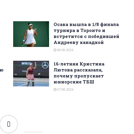
Осака вышла в 1/8 финала
турнира в Торонто и
встретится с победившей
Андрееву канадкой
08.08.2026
16-летняя Кристина
ую
Лютова рассказала,
почему пропускает
юниорские ТБШ
07.08.2026
0