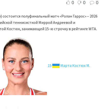
0
0
0
я) состоится полуфинальный матч «Ролан Гаррос» – 2026
сийской теннисисткой Миррой Андреевой и
ой Костюк, занимающей 15-ю строчку в рейтинге WTA.
15
Марта Костюк М.