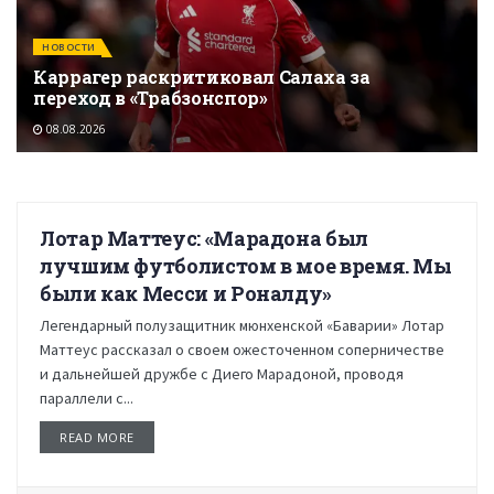
НОВОСТИ
Каррагер раскритиковал Салаха за
переход в «Трабзонспор»
08.08.2026
Лотар Маттеус: «Марадона был
НОВОСТИ
лучшим футболистом в мое время. Мы
были как Месси и Роналду»
Легендарный полузащитник мюнхенской «Баварии» Лотар
Маттеус рассказал о своем ожесточенном соперничестве
и дальнейшей дружбе с Диего Марадоной, проводя
параллели с...
READ MORE