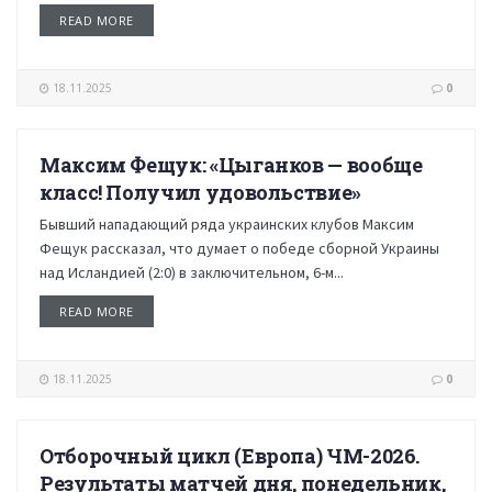
READ MORE
18.11.2025
0
Максим Фещук: «Цыганков — вообще
НОВОСТИ
класс! Получил удовольствие»
Бывший нападающий ряда украинских клубов Максим
Фещук рассказал, что думает о победе сборной Украины
над Исландией (2:0) в заключительном, 6-м...
READ MORE
18.11.2025
0
Отборочный цикл (Европа) ЧМ-2026.
НОВОСТИ
Результаты матчей дня, понедельник,