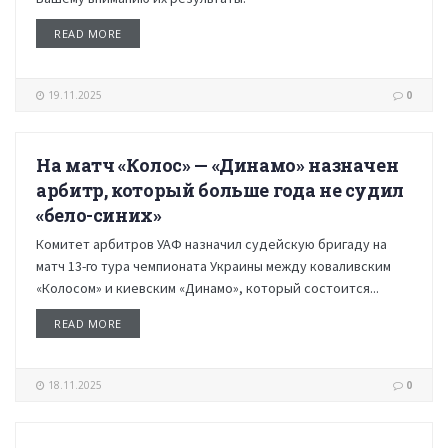
READ MORE
19.11.2025
0
На матч «Колос» — «Динамо» назначен
НОВОСТИ
арбитр, который больше года не судил
«бело-синих»
Комитет арбитров УАФ назначил судейскую бригаду на
матч 13-го тура чемпионата Украины между коваливским
«Колосом» и киевским «Динамо», который состоится...
READ MORE
18.11.2025
0