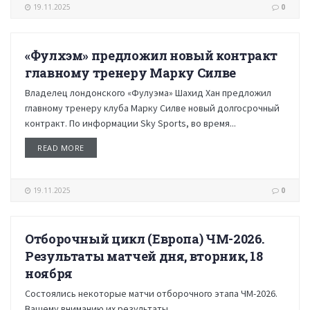
19.11.2025
0
«Фулхэм» предложил новый контракт
НОВОСТИ
главному тренеру Марку Силве
Владелец лондонского «Фулуэма» Шахид Хан предложил
главному тренеру клуба Марку Силве новый долгосрочный
контракт. По информации Sky Sports, во время...
READ MORE
19.11.2025
0
Отборочный цикл (Европа) ЧМ-2026.
НОВОСТИ
Результаты матчей дня, вторник, 18
ноября
Состоялись некоторые матчи отборочного этапа ЧМ-2026.
Вашему вниманию их результаты.