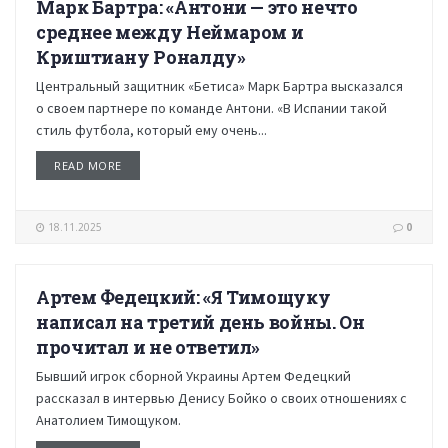
Марк Бартра: «Антони — это нечто
НОВОСТИ
среднее между Неймаром и
Криштиану Роналду»
Центральный защитник «Бетиса» Марк Бартра высказался
о своем партнере по команде Антони. «В Испании такой
стиль футбола, который ему очень...
READ MORE
18.11.2025
0
Артем Федецкий: «Я Тимощуку
НОВОСТИ
написал на третий день войны. Он
прочитал и не ответил»
Бывший игрок сборной Украины Артем Федецкий
рассказал в интервью Денису Бойко о своих отношениях с
Анатолием Тимощуком.