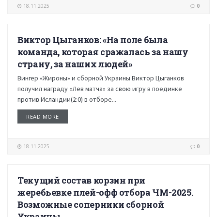
18.11.2025
0
Виктор Цыганков: «На поле была
НОВОСТИ
команда, которая сражалась за нашу
страну, за наших людей»
Вингер «Жироны» и сборной Украины Виктор Цыганков
получил награду «Лев матча» за свою игру в поединке
против Исландии(2:0) в отборе...
READ MORE
18.11.2025
0
Текущий состав корзин при
НОВОСТИ
жеребьевке плей-офф отбора ЧМ-2025.
Возможные соперники сборной
Украины