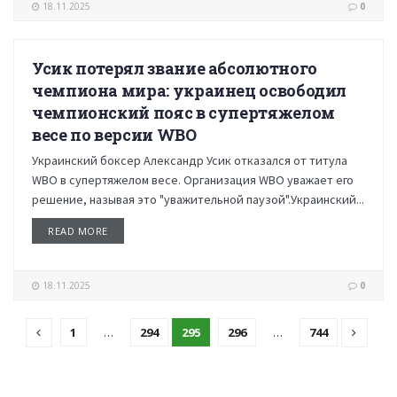
18.11.2025
0
Усик потерял звание абсолютного
НОВОСТИ
чемпиона мира: украинец освободил
чемпионский пояс в супертяжелом
весе по версии WBO
Украинский боксер Александр Усик отказался от титула
WBO в супертяжелом весе. Организация WBO уважает его
решение, называя это "уважительной паузой".Украинский...
READ MORE
18.11.2025
0
1
…
294
295
296
…
744