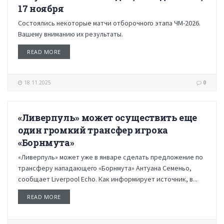
17 ноября
Состоялись некоторые матчи отборочного этапа ЧМ-2026.
Вашему вниманию их результаты.
READ MORE
18.11.2025
0
«Ливерпуль» может осуществить еще
НОВОСТИ
один громкий трансфер игрока
«Борнмута»
«Ливерпуль» может уже в январе сделать предложение по
трансферу нападающего «Борнмута» Антуана Семеньо,
сообщает Liverpool Echo. Как информирует источник, в...
READ MORE