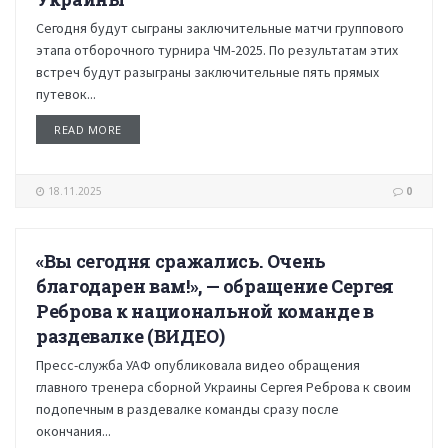
Сегодня будут сыграны заключительные матчи группового
этапа отборочного турнира ЧМ-2025. По результатам этих
встреч будут разыграны заключительные пять прямых
путевок...
READ MORE
18.11.2025
0
«Вы сегодня сражались. Очень
НОВОСТИ
благодарен вам!», — обращение Сергея
Реброва к национальной команде в
раздевалке (ВИДЕО)
Пресс-служба УАФ опубликовала видео обращения
главного тренера сборной Украины Сергея Реброва к своим
подопечным в раздевалке команды сразу после
окончания...