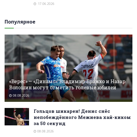
17.06.2026
Популярное
«Верес» — «Динамо»: Владимир Бражко и Назар
Волошин могут отметить голевые юбилеи
08.08.2026
Гольцов шикарен! Денис снёс
непобеждённого Межиева хай-киком
за 50 секунд
08.08.2026