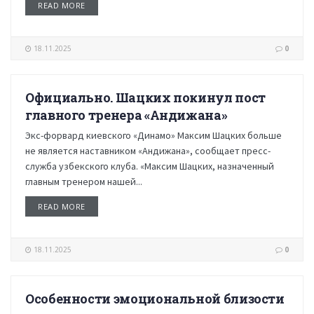
READ MORE
18.11.2025
0
Официально. Шацких покинул пост
НОВОСТИ
главного тренера «Андижана»
Экс-форвард киевского «Динамо» Максим Шацких больше
не является наставником «Андижана», сообщает пресс-
служба узбекского клуба. «Максим Шацких, назначенный
главным тренером нашей...
READ MORE
18.11.2025
0
Особенности эмоциональной близости
НОВОСТИ