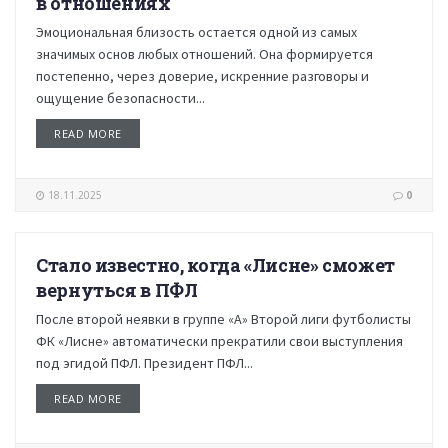
в отношениях
Эмоциональная близость остается одной из самых
значимых основ любых отношений. Она формируется
постепенно, через доверие, искренние разговоры и
ощущение безопасности...
READ MORE
18.11.2025
0
Стало известно, когда «Лисне» сможет
НОВОСТИ
вернуться в ПФЛ
После второй неявки в группе «А» Второй лиги футболисты
ФК «Лисне» автоматически прекратили свои выступления
под эгидой ПФЛ. Президент ПФЛ...
READ MORE