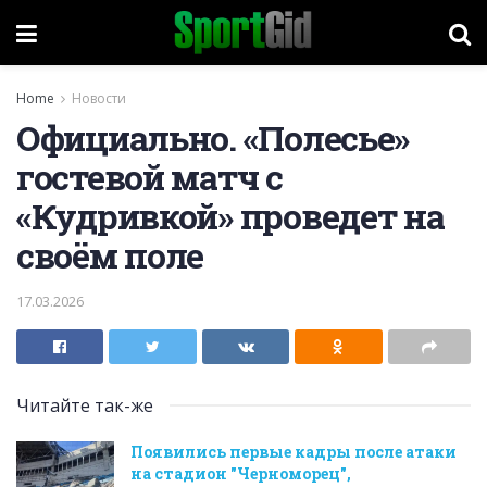
Home
Новости
Официально. «Полесье»
гостевой матч с
«Кудривкой» проведет на
своём поле
17.03.2026
Читайте так-же
Появились первые кадры после атаки
на стадион "Черноморец",