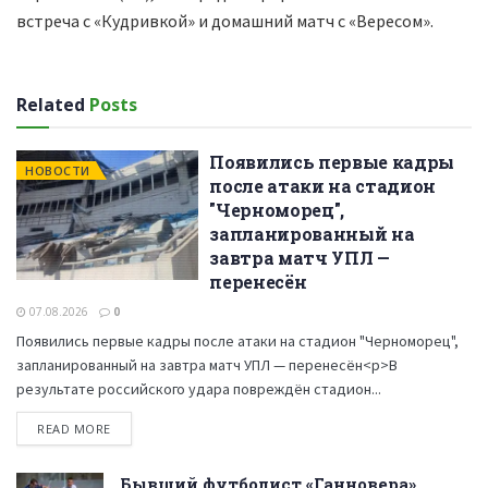
встреча с «Кудривкой» и домашний матч с «Вересом».
Related
Posts
Появились первые кадры
НОВОСТИ
после атаки на стадион
"Черноморец",
запланированный на
завтра матч УПЛ —
перенесён
07.08.2026
0
Появились первые кадры после атаки на стадион "Черноморец",
запланированный на завтра матч УПЛ — перенесён<p>В
результате российского удара повреждён стадион...
READ MORE
Бывший футболист «Ганновера»