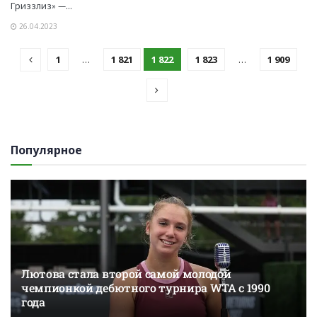
Гриззлиз» —...
26.04.2023
1
…
1 821
1 822
1 823
…
1 909
Популярное
Лютова стала второй самой молодой
чемпионкой дебютного турнира WTA с 1990
года