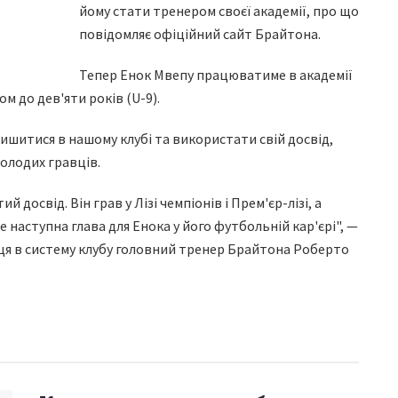
йому стати тренером своєї академії, про що
повідомляє офіційний сайт Брайтона.
Тепер Енок Мвепу працюватиме в академії
м до дев'яти років (U-9).
ишитися в нашому клубі та використати свій досвід,
олодих гравців.
й досвід. Він грав у Лізі чемпіонів і Прем'єр-лізі, а
е наступна глава для Енока у його футбольній кар'єрі", —
я в систему клубу головний тренер Брайтона Роберто