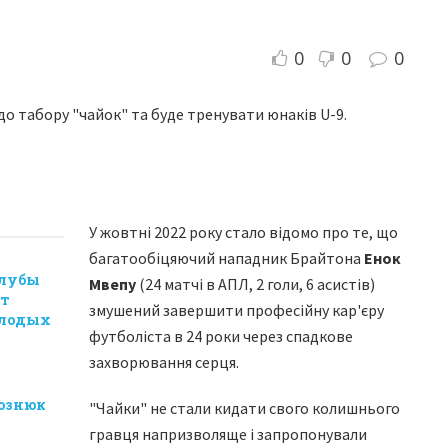
0
0
0
о табору "чайок" та буде тренувати юнаків U-9.
У жовтні 2022 року стало відомо про те, що
багатообіцяючий нападник Брайтона
Енок
клубы
Мвепу
(24 матчі в АПЛ, 2 голи, 6 асистів)
ят
змушений завершити професійну кар'єру
олодых
футболіста в 24 роки через спадкове
захворювання серця.
рознюк
"Чайки" не стали кидати свого колишнього
гравця напризволяще і запропонували