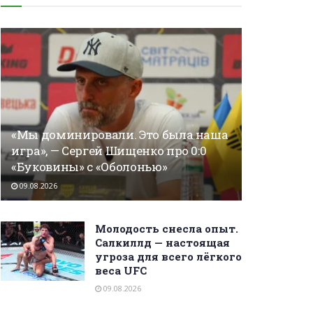
«Мы доминировали. Это была наша
игра», — Сергей Шищенко про 0:0
«Буковины» с «Оболонью»
09.08.2026
Молодость снесла опыт.
Салкиллд — настоящая
угроза для всего лёгкого
веса UFC
09.08.2026