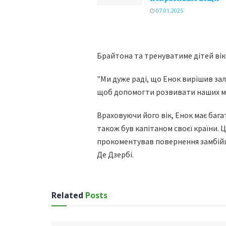
07.01.2025
Брайтона та тренуватиме дітей віко
"Ми дуже раді, що Енок вирішив зал
щоб допомогти розвивати наших м
Враховуючи його вік, Енок має багати
також був капітаном своєї країни. Ц
прокоментував повернення замбійц
Де Дзербі.
Related
Posts