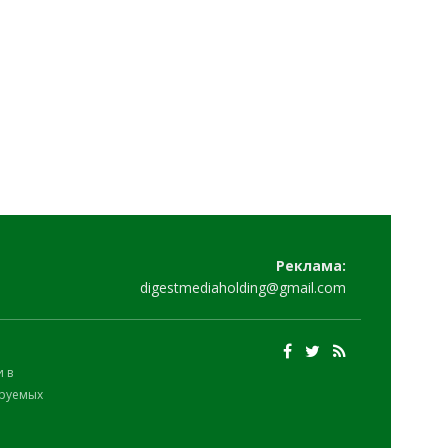
Реклама:
digestmediaholding@gmail.com
 в
ируемых