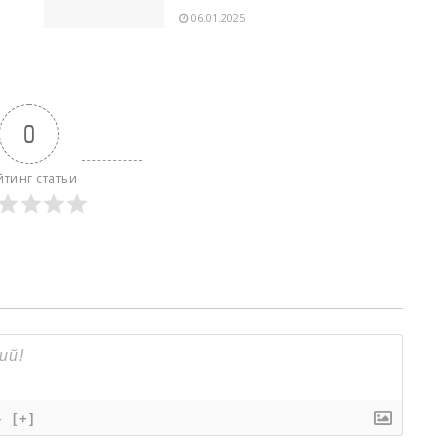
06.01.2025
0
йтинг статьи
}
[+]