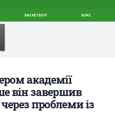
БАСКЕТБОЛ
БОКС
ером академії
ше він завершив
 через проблеми із