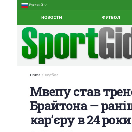
Русский
НОВОСТИ
ФУТБОЛ
Home
Футбол
Мвепу став трен
Брайтона — рані
кар’єру в 24 роки