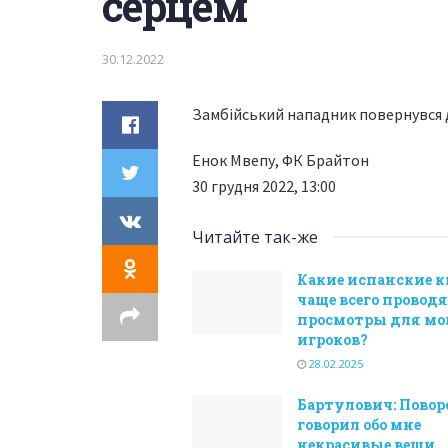
серцем
30.12.2022
Замбійський нападник повернувся д
Енок Мвепу, ФК Брайтон
30 грудня 2022, 13:00
Читайте так-же
Какие испанские 
чаще всего провод
просмотры для м
игроков?
28.02.2025
Бартулович: Пово
говорил обо мне
некрасивые вещи