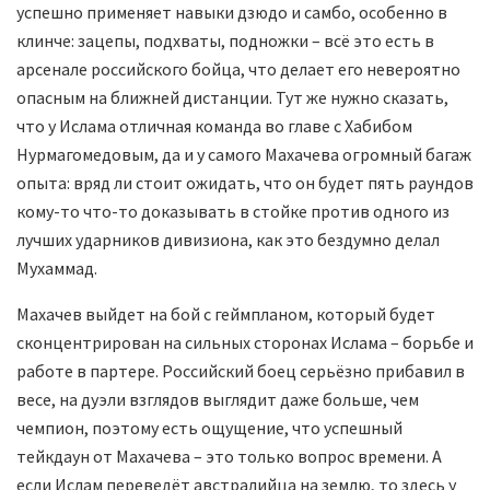
успешно применяет навыки дзюдо и самбо, особенно в
клинче: зацепы, подхваты, подножки – всё это есть в
арсенале российского бойца, что делает его невероятно
опасным на ближней дистанции. Тут же нужно сказать,
что у Ислама отличная команда во главе с Хабибом
Нурмагомедовым, да и у самого Махачева огромный багаж
опыта: вряд ли стоит ожидать, что он будет пять раундов
кому-то что-то доказывать в стойке против одного из
лучших ударников дивизиона, как это бездумно делал
Мухаммад.
Махачев выйдет на бой с геймпланом, который будет
сконцентрирован на сильных сторонах Ислама – борьбе и
работе в партере. Российский боец серьёзно прибавил в
весе, на дуэли взглядов выглядит даже больше, чем
чемпион, поэтому есть ощущение, что успешный
тейкдаун от Махачева – это только вопрос времени. А
если Ислам переведёт австралийца на землю, то здесь у