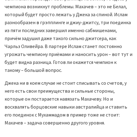
чемпиона возникнут проблемы. Махачев – это не Белал,
который будет просто лежать у Джека за спиной. Ислам
разнообразен в грэпплинге и джиу-джитсу, три поединка
из пяти последних завершил именно сабмишенами,
причём задушил даже такого сильно джитсера, как
Чарльз Оливейра. В партере Ислам станет постоянно
угрожать чемпиону приёмами и наносить урон – вот тут и
будет видна разница. Готов ли окажется чемпион к
такому – большой вопрос.
Джека ни в коем случае не стоит списывать со счетов, у
него есть свои преимущества и сильные стороны,
которые он постарается навязать Махачеву. Но и
восхвалять борцовские навыки австралийца и ставить
его поединок с Мухаммадом в пример тоже не стоит:
Махачев – задача совершенно другого уровня.