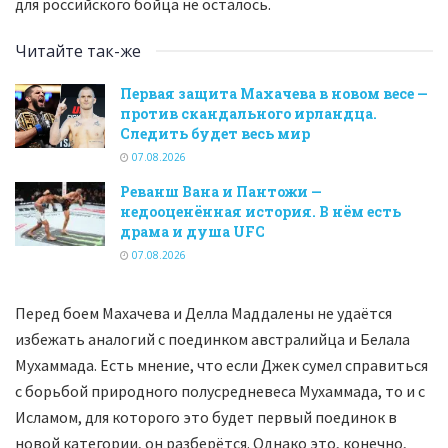
для российского бойца не осталось.
Читайте так-же
Первая защита Махачева в новом весе —
против скандального ирландца.
Следить будет весь мир
07.08.2026
Реванш Вана и Пантожи —
недооценённая история. В нём есть
драма и душа UFC
07.08.2026
Перед боем Махачева и Делла Маддалены не удаётся
избежать аналогий с поединком австралийца и Белала
Мухаммада. Есть мнение, что если Джек сумел справиться
с борьбой природного полусредневеса Мухаммада, то и с
Исламом, для которого это будет первый поединок в
новой категории, он разберётся. Однако это, конечно,