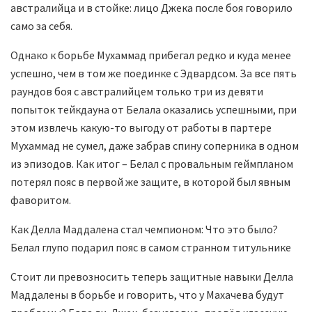
австралийца и в стойке: лицо Джека после боя говорило
само за себя.
Однако к борьбе Мухаммад прибегал редко и куда менее
успешно, чем в том же поединке с Эдвардсом. За все пять
раундов боя с австралийцем только три из девяти
попыток тейкдауна от Белала оказались успешными, при
этом извлечь какую-то выгоду от работы в партере
Мухаммад не сумел, даже забрав спину соперника в одном
из эпизодов. Как итог – Белал с провальным геймпланом
потерял пояс в первой же защите, в которой был явным
фаворитом.
Как Делла Маддалена стал чемпионом: Что это было?
Белал глупо подарил пояс в самом странном титульнике
Стоит ли превозносить теперь защитные навыки Делла
Маддалены в борьбе и говорить, что у Махачева будут