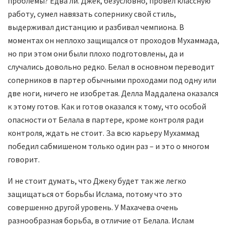
проблемы? Едва ли. Джек, безусловно, провёл классную
работу, сумел навязать сопернику свой стиль,
выдерживал дистанцию и разбивал чемпиона. В
моментах он неплохо защищался от проходов Мухаммада,
но при этом они были плохо подготовлены, да и
случались довольно редко. Белал в основном переводит
соперников в партер обычными проходами под одну или
две ноги, ничего не изобретая. Делла Маддалена оказался
к этому готов. Как и готов оказался к тому, что особой
опасности от Белала в партере, кроме контроля ради
контроля, ждать не стоит. За всю карьеру Мухаммад
победил сабмишеном только один раз – и это о многом
говорит.
И не стоит думать, что Джеку будет так же легко
защищаться от борьбы Ислама, потому что это
совершенно другой уровень. У Махачева очень
разнообразная борьба, в отличие от Белала. Ислам