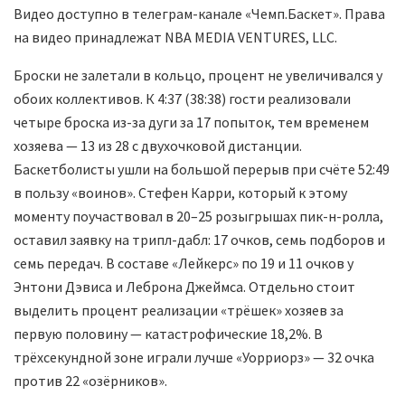
Видео доступно в телеграм-канале «Чемп.Баскет». Права
на видео принадлежат NBA MEDIA VENTURES, LLC.
Броски не залетали в кольцо, процент не увеличивался у
обоих коллективов. К 4:37 (38:38) гости реализовали
четыре броска из-за дуги за 17 попыток, тем временем
хозяева — 13 из 28 с двухочковой дистанции.
Баскетболисты ушли на большой перерыв при счёте 52:49
в пользу «воинов». Стефен Карри, который к этому
моменту поучаствовал в 20–25 розыгрышах пик-н-ролла,
оставил заявку на трипл-дабл: 17 очков, семь подборов и
семь передач. В составе «Лейкерс» по 19 и 11 очков у
Энтони Дэвиса и Леброна Джеймса. Отдельно стоит
выделить процент реализации «трёшек» хозяев за
первую половину — катастрофические 18,2%. В
трёхсекундной зоне играли лучше «Уорриорз» — 32 очка
против 22 «озёрников».