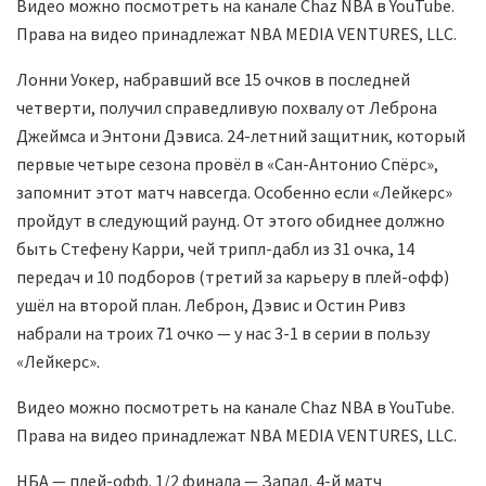
Видео можно посмотреть на канале Chaz NBA в YouTube.
Права на видео принадлежат NBA MEDIA VENTURES, LLC.
Лонни Уокер, набравший все 15 очков в последней
четверти, получил справедливую похвалу от Леброна
Джеймса и Энтони Дэвиса. 24-летний защитник, который
первые четыре сезона провёл в «Сан-Антонио Спёрс»,
запомнит этот матч навсегда. Особенно если «Лейкерс»
пройдут в следующий раунд. От этого обиднее должно
быть Стефену Карри, чей трипл-дабл из 31 очка, 14
передач и 10 подборов (третий за карьеру в плей-офф)
ушёл на второй план. Леброн, Дэвис и Остин Ривз
набрали на троих 71 очко — у нас 3-1 в серии в пользу
«Лейкерс».
Видео можно посмотреть на канале Chaz NBA в YouTube.
Права на видео принадлежат NBA MEDIA VENTURES, LLC.
НБА — плей-офф. 1/2 финала — Запад. 4-й матч