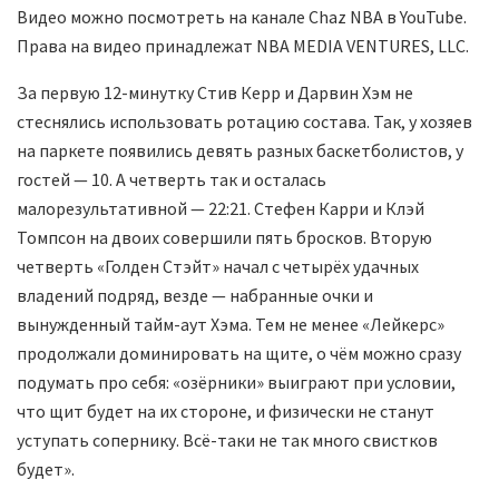
Видео можно посмотреть на канале Chaz NBA в YouTube.
Права на видео принадлежат NBA MEDIA VENTURES, LLC.
За первую 12-минутку Стив Керр и Дарвин Хэм не
стеснялись использовать ротацию состава. Так, у хозяев
на паркете появились девять разных баскетболистов, у
гостей — 10. А четверть так и осталась
малорезультативной — 22:21. Стефен Карри и Клэй
Томпсон на двоих совершили пять бросков. Вторую
четверть «Голден Стэйт» начал с четырёх удачных
владений подряд, везде — набранные очки и
вынужденный тайм-аут Хэма. Тем не менее «Лейкерс»
продолжали доминировать на щите, о чём можно сразу
подумать про себя: «озёрники» выиграют при условии,
что щит будет на их стороне, и физически не станут
уступать сопернику. Всё-таки не так много свистков
будет».