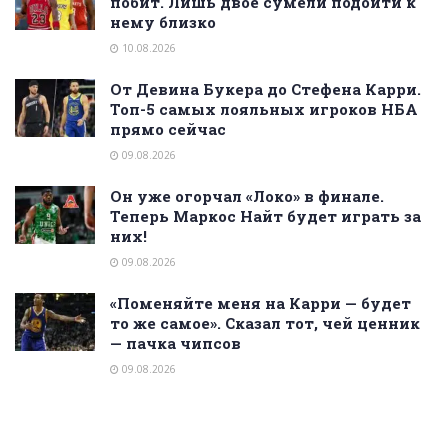
побит. Лишь двое сумели подойти к
нему близко
10.08.2026
От Девина Букера до Стефена Карри.
Топ-5 самых лояльных игроков НБА
прямо сейчас
09.08.2026
Он уже огорчал «Локо» в финале.
Теперь Маркос Найт будет играть за
них!
09.08.2026
«Поменяйте меня на Карри — будет
то же самое». Сказал тот, чей ценник
— пачка чипсов
09.08.2026