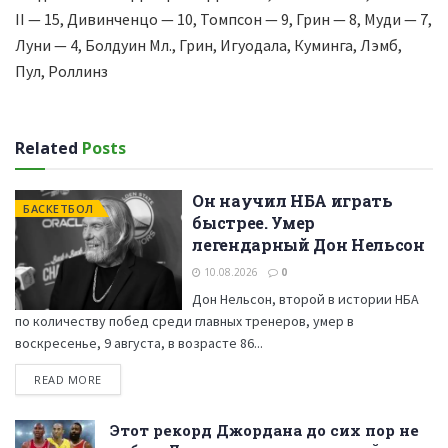
II — 15, Дивинченцо — 10, Томпсон — 9, Грин — 8, Муди — 7,
Луни — 4, Болдуин Мл., Грин, Игуодала, Куминга, Лэмб,
Пул, Роллинз
Related
Posts
Он научил НБА играть
БАСКЕТБОЛ
быстрее. Умер
легендарный Дон Нельсон
10.08.2026
0
Дон Нельсон, второй в истории НБА
по количеству побед среди главных тренеров, умер в
воскресенье, 9 августа, в возрасте 86...
READ MORE
Этот рекорд Джордана до сих пор не