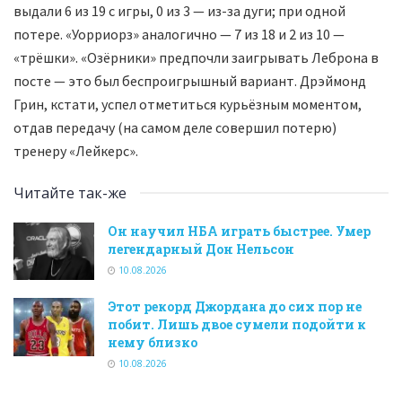
выдали 6 из 19 с игры, 0 из 3 — из-за дуги; при одной
потере. «Уорриорз» аналогично — 7 из 18 и 2 из 10 —
«трёшки». «Озёрники» предпочли заигрывать Леброна в
посте — это был беспроигрышный вариант. Дрэймонд
Грин, кстати, успел отметиться курьёзным моментом,
отдав передачу (на самом деле совершил потерю)
тренеру «Лейкерс».
Читайте так-же
Он научил НБА играть быстрее. Умер
легендарный Дон Нельсон
10.08.2026
Этот рекорд Джордана до сих пор не
побит. Лишь двое сумели подойти к
нему близко
10.08.2026