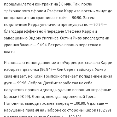
прошлым летом контракт на $ 6 млн. Так, после
трёхочкового с фолом Стефена Карри за восемь минут до
конца защитник сравнивает счёт — 90:90. Затем
подопечные Керра увеличили преимущество — 90:94 —
благодаря эффектной передаче Стефена Карри и
завершению Эндрю Уиггинса. Остин Ривз впоследствии
уравнял баланс — 94:94. Встреча плавно перетекла в
клатч.
И снова активное давление от «Уорриорз»: сначала Карри
набирает два очка (96:94) — Хэм берёт тайм-аут. Уокер
сравнивает, но Клэй Томпсон отвечает попаданием из-за
дуги — 99:96. Леброн Джеймс заработал на себе
нарушения правил и дважды удачно исполнил штрафные
броски (98:99). Лонни, некогда подопечный Грега
Поповича, выводит хозяев вперёд — 100:99. А дальше —
нарушение правил на Леброне со стороны Карри (102:99)
и ответочка от самого Стефена — 102:101.