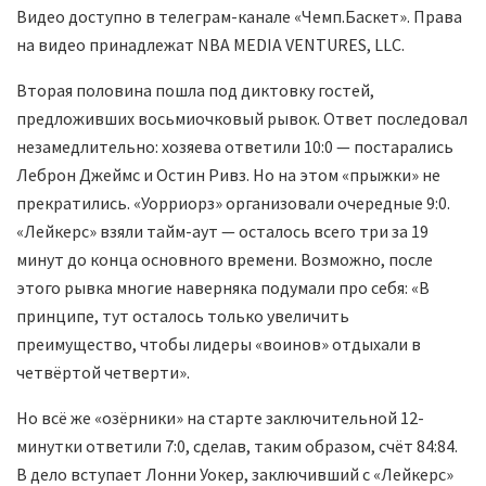
Видео доступно в телеграм-канале «Чемп.Баскет». Права
на видео принадлежат NBA MEDIA VENTURES, LLC.
Вторая половина пошла под диктовку гостей,
предложивших восьмиочковый рывок. Ответ последовал
незамедлительно: хозяева ответили 10:0 — постарались
Леброн Джеймс и Остин Ривз. Но на этом «прыжки» не
прекратились. «Уорриорз» организовали очередные 9:0.
«Лейкерс» взяли тайм-аут — осталось всего три за 19
минут до конца основного времени. Возможно, после
этого рывка многие наверняка подумали про себя: «В
принципе, тут осталось только увеличить
преимущество, чтобы лидеры «воинов» отдыхали в
четвёртой четверти».
Но всё же «озёрники» на старте заключительной 12-
минутки ответили 7:0, сделав, таким образом, счёт 84:84.
В дело вступает Лонни Уокер, заключивший с «Лейкерс»