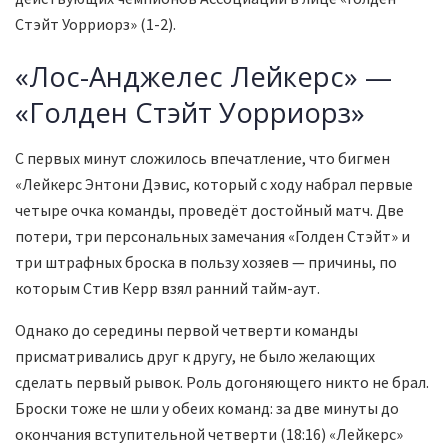
Стэйт Уорриорз» (1-2).
«Лос-Анджелес Лейкерс» —
«Голден Стэйт Уорриорз»
С первых минут сложилось впечатление, что бигмен
«Лейкерс Энтони Дэвис, который с ходу набрал первые
четыре очка команды, проведёт достойный матч. Две
потери, три персональных замечания «Голден Стэйт» и
три штрафных броска в пользу хозяев — причины, по
которым Стив Керр взял ранний тайм-аут.
Однако до середины первой четверти команды
присматривались друг к другу, не было желающих
сделать первый рывок. Роль догоняющего никто не брал.
Броски тоже не шли у обеих команд: за две минуты до
окончания вступительной четверти (18:16) «Лейкерс»